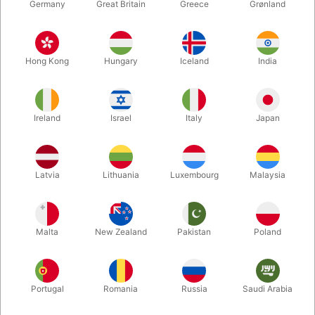
Germany
Great Britain
Greece
Grønland
Hong Kong
Hungary
Iceland
India
Ireland
Israel
Italy
Japan
Forstør
Latvia
Lithuania
Luxembourg
Malaysia
DKK 50,00
/ stk
inkl. moms
Malta
New Zealand
Pakistan
Poland
Køb nu
Gem
Portugal
Romania
Russia
Saudi Arabia
På lager