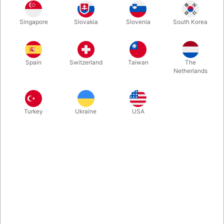
Et sjovt og anderledes nummer. Du viser to røde
Singapore
Slovakia
Slovenia
South Korea
skumgummibolde, som du langsomt stopper ned i din hånd. Du
knipser - og når du åbner hånden er de to bolde blevet
forvandlet til en skumgummifirkant!
Spain
Switzerland
Taiwan
The
Netherlands
Mere information
Turkey
Ukraine
USA
Information