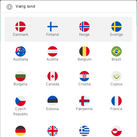
Dansk
Vælg land
Vælg land
LOGIN
KURV
Danmark
Finland
Norge
Sverige
MENU
CLOSE-UP TRYLLERI
SKUMGUMMI MYSTERIET
Australia
Austria
Belgium
Brazil
SKUMGUMMI MYSTERIET
Varenummer:
363
Bulgaria
Canada
Croatia
Cyprus
Czech
Estonia
Færøerne
France
Republic