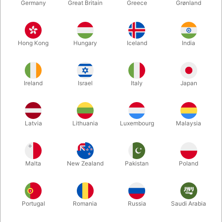
Germany
Great Britain
Greece
Grønland
Hong Kong
Hungary
Iceland
India
Ireland
Israel
Italy
Japan
Forstør
Latvia
Lithuania
Luxembourg
Malaysia
DKK 395,00
/ stk
inkl. moms
Malta
New Zealand
Pakistan
Poland
variant:
STANDARD
Portugal
Romania
Russia
Saudi Arabia