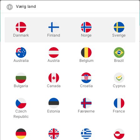
Dansk
Vælg land
Vælg land
LOGIN
KURV
Danmark
Finland
Norge
Sverige
MENU
CLOSE-UP TRYLLERI
SOCKS - Michel Huot
Australia
Austria
Belgium
Brazil
SOCKS - Michel Huot
Varenummer:
5135STANDARD
Bulgaria
Canada
Croatia
Cyprus
Czech
Estonia
Færøerne
France
Republic