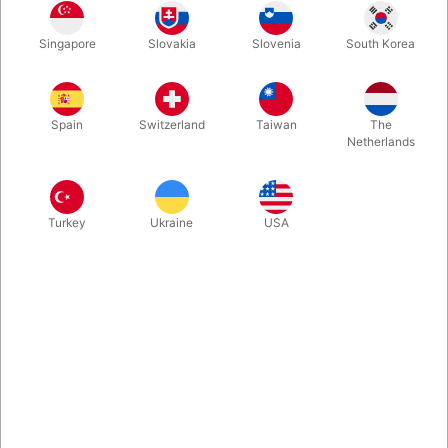
To spil kort, og ikke én, ikke to, men TRE helt utrolige
Singapore
Slovakia
Slovenia
South Korea
tilfældigheder. På under 5 minutter kan du lære denne smukke
og uforklarlige kortrutine, der har narret og forbløffet
tryllekunstnere verden over. The Coincidenc3 fra Elías D'Sastre
er enkel, stærk og vil blive en perle i dit repertoire.
Spain
Switzerland
Taiwan
The
Netherlands
Mere information
Turkey
Ukraine
USA
Information