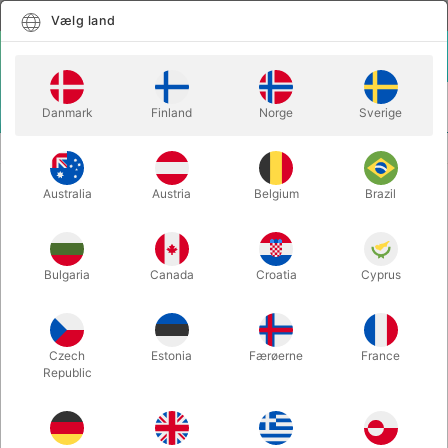
Dansk
Vælg land
Vælg land
LOGIN
KURV
Danmark
Finland
Norge
Sverige
MENU
CLOSE-UP TRYLLERI
THE COINCIDENC3 - Elías D'Sastre
Australia
Austria
Belgium
Brazil
THE COINCIDENC3 - Elías D'Sastre
Varenummer:
6604
Bulgaria
Canada
Croatia
Cyprus
Czech
Estonia
Færøerne
France
Republic