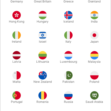
Germany
Great Britain
Greece
Grønland
Hong Kong
Hungary
Iceland
India
Ireland
Israel
Italy
Japan
Forstør
Latvia
Lithuania
Luxembourg
Malaysia
DKK 390,00
/ stk
inkl. moms
Malta
New Zealand
Pakistan
Poland
Køb nu
Gem
Portugal
Romania
Russia
Saudi Arabia
På lager