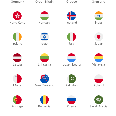
Germany
Great Britain
Greece
Grønland
Hong Kong
Hungary
Iceland
India
Ireland
Israel
Italy
Japan
Latvia
Lithuania
Luxembourg
Malaysia
Forstør
DKK 225,00
/ stk
inkl. moms
Malta
New Zealand
Pakistan
Poland
Udsolgt lige nu
. Forventet på lager 13-08-2026
Portugal
Romania
Russia
Saudi Arabia