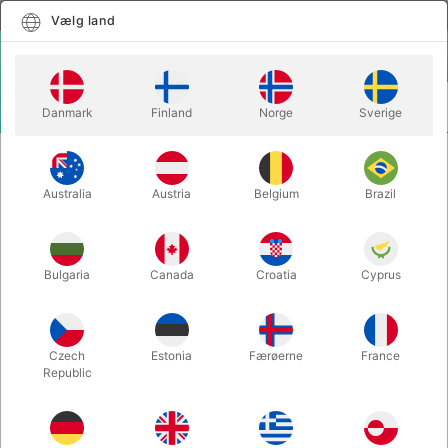
Dansk
Vælg land
Vælg land
LOGIN
KURV
Danmark
Finland
Norge
Sverige
MENU
CLOSE-UP TRYLLERI
TIME ELEMENT CYLINDERS - Lubor Fiedler
Australia
Austria
Belgium
Brazil
TIME ELEMENT CYLINDERS - Lubor
Fiedler
Varenummer:
5739
Bulgaria
Canada
Croatia
Cyprus
UDSOLGT LIGE NU
Czech
Estonia
Færøerne
France
Republic