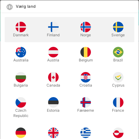
Dansk
Vælg land
Vælg land
LOGIN
KURV
Danmark
Finland
Norge
Sverige
MENU
CLOSE-UP TRYLLERI
TONGUE TIED - Mario Lopez
Australia
Austria
Belgium
Brazil
TONGUE TIED - Mario Lopez
Varenummer:
6544UNIT
Bulgaria
Canada
Croatia
Cyprus
Czech
Estonia
Færøerne
France
Republic