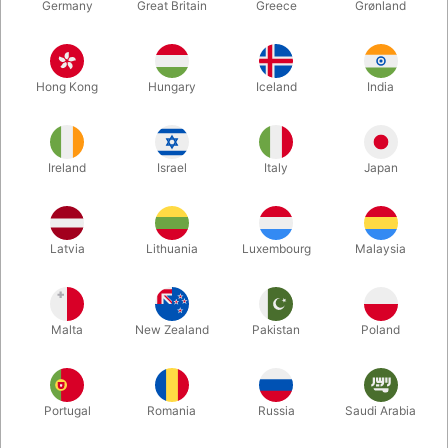
Germany
Great Britain
Greece
Grønland
Hong Kong
Hungary
Iceland
India
Ireland
Israel
Italy
Japan
Forstør
Latvia
Lithuania
Luxembourg
Malaysia
DKK 260,00
/ stk
inkl. moms
Malta
New Zealand
Pakistan
Poland
Enhed + tilbehør:
PAKKEN
Portugal
Romania
Russia
Saudi Arabia