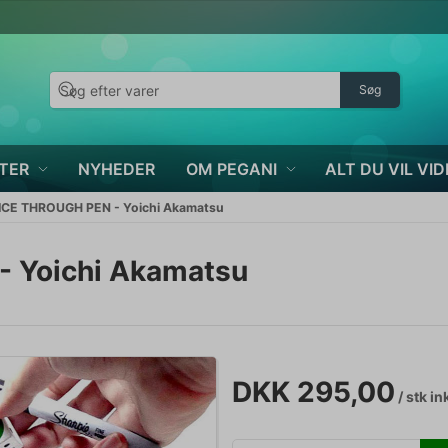
Søg
TER
NYHEDER
OM PEGANI
ALT DU VIL VID
ICE THROUGH PEN - Yoichi Akamatsu
 Yoichi Akamatsu
DKK 295,00
/ stk
in