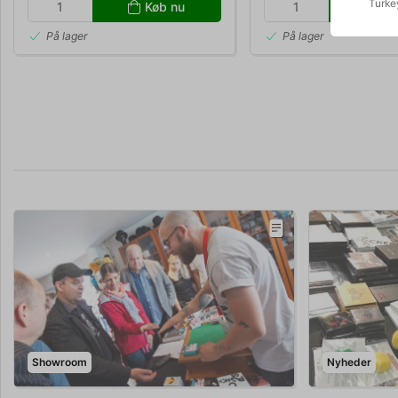
Turke
Køb nu
Kø
På lager
På lager
Showroom
Nyheder