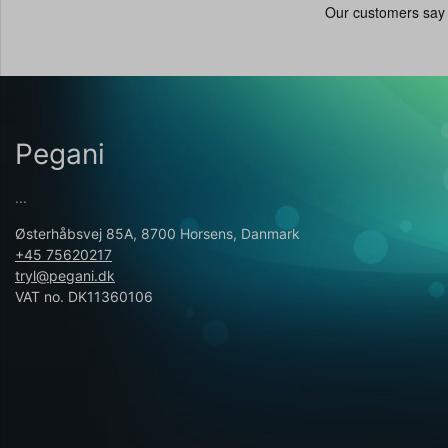
Pegani
...
Østerhåbsvej 85A, 8700 Horsens, Danmark
+45 75620217
tryl@pegani.dk
VAT no. DK11360106