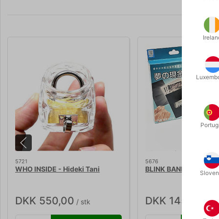
Irelan
Luxemb
Portug
5721
5676
WHO INSIDE - Hideki Tani
BLINK BANK - Tenyo
Sloven
DKK 550,00
DKK 145,00
/ stk
/ stk