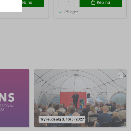
Køb nu
Køb nu
r
På lager
Trylleudsalg d. 16/5-2027