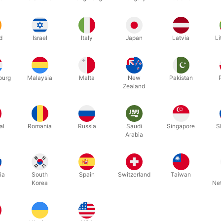
Relaterede produkter
d
Israel
Italy
Japan
Latvia
Li
ourg
Malaysia
Malta
New
Pakistan
Zealand
al
Romania
Russia
Saudi
Singapore
S
Arabia
5957
5991
CIRRUS ITR - Carretera
LINKING D
ia
South
Spain
Switzerland
Taiwan
Nojima
Korea
Ne
DKK 580,00
DKK 3
/ stk