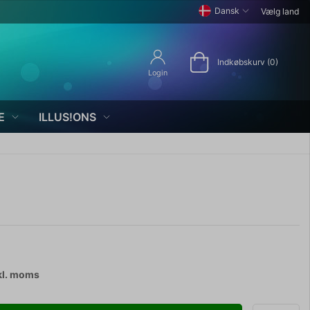
Dansk
Vælg land
Indkøbskurv (0)
Login
E
ILLUS!ONS
kl. moms