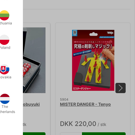
thuania
Poland
lovakia
5904
ICE 2.0 - Nobuyuki
MISTER DANGER - Tenyo
The
therlands
50,00
DKK 220,00
/ stk
/ stk