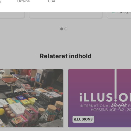
y
Ukraine
USA
b nu
Vis varianter
På lage
Relateret indhold
iLLUS!ONS