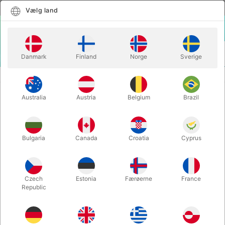
Dansk
Vælg land
Vælg land
LOGIN
KURV
Danmark
Finland
Norge
Sverige
MENU
CLOSE-UP TRYLLERI
VISIBLE BLOCK PENETRATION
Australia
Austria
Belgium
Brazil
VISIBLE BLOCK PENETRATION
Varenummer:
6442
Bulgaria
Canada
Croatia
Cyprus
Czech
Estonia
Færøerne
France
Republic