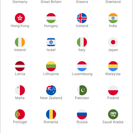
Germany
Great Britain
Greece
Grønland
Hong Kong
Hungary
Iceland
India
Ireland
Israel
Italy
Japan
Forstør
Latvia
Lithuania
Luxembourg
Malaysia
DKK 850,00
/ stk
inkl. moms
Malta
New Zealand
Pakistan
Poland
Køb nu
Gem
Portugal
Romania
Russia
Saudi Arabia
På lager