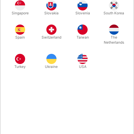
En virkelig flot gennemtrængningseffekt, hvor dine tilskuere ser
Singapore
Slovakia
Slovenia
South Korea
en rød terning glide lige igennem to solide blade. Opfundet
omkring 1900-tallet af Okito. Her i en fornem udgave til en
rimelig pris. Leveres i solid trææske. Klar til at imponere dit
publikum.
Spain
Switzerland
Taiwan
The
Netherlands
Mere information
Turkey
Ukraine
USA
Information