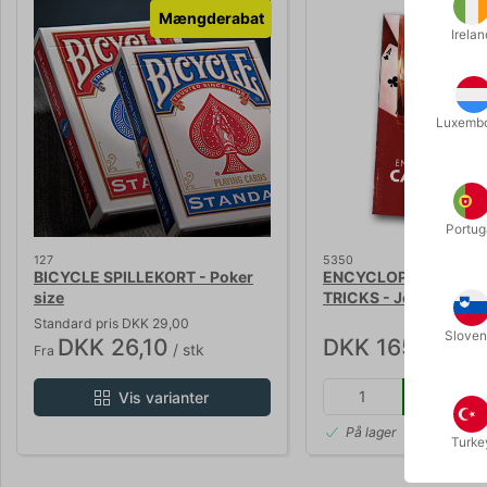
Mængderabat
Irelan
Luxemb
Portug
127
5350
BICYCLE SPILLEKORT - Poker
ENCYCLOPEDIA OF C
size
TRICKS - Jean Hugar
Standard pris DKK 29,00
Sloven
DKK 26,10
DKK 165,00
/ stk
/ stk
Fra
Kø
Vis varianter
På lager
Turke