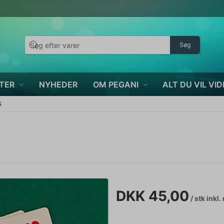
Søg
TER
NYHEDER
OM PEGANI
ALT DU VIL VID
S
DKK 45,00
/ stk
inkl