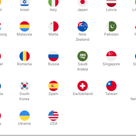
d
Israel
Italy
Japan
Latvia
Li
ourg
Malaysia
Malta
New
Pakistan
Zealand
al
Romania
Russia
Saudi
Singapore
S
Arabia
1900
1902
ARD
STRIPPER DECK - Bicycle poker
MENTAL 
d
size
Bicycle p
ia
South
Spain
Switzerland
Taiwan
DKK 95,00
DKK 1
/ stk
Korea
Ne
b nu
Vis varianter
På lage
y
Ukraine
USA