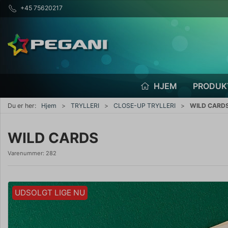
+45 75620217
HJEM
PRODUK
Du er her:
Hjem
TRYLLERI
CLOSE-UP TRYLLERI
WILD CARD
WILD CARDS
Varenummer:
282
UDSOLGT LIGE NU