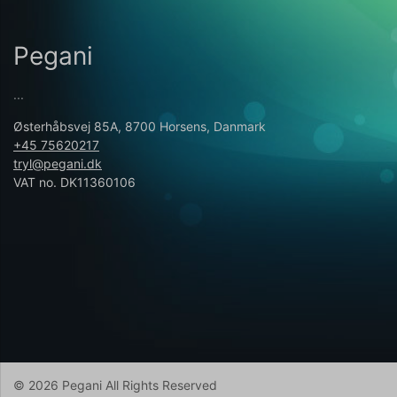
Pegani
...
Østerhåbsvej 85A, 8700 Horsens, Danmark
+45 75620217
tryl@pegani.dk
VAT no. DK11360106
© 2026 Pegani All Rights Reserved