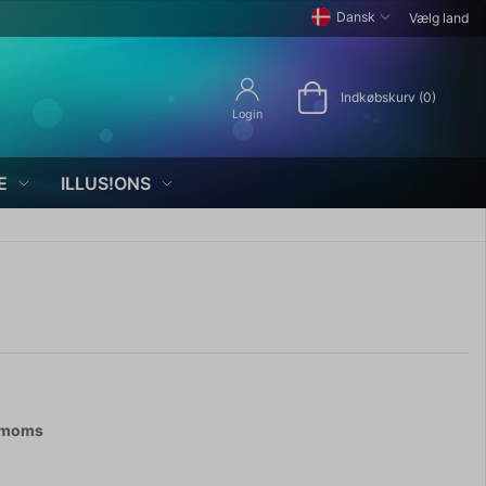
Dansk
Vælg land
Indkøbskurv (0)
Login
E
ILLUS!ONS
. moms