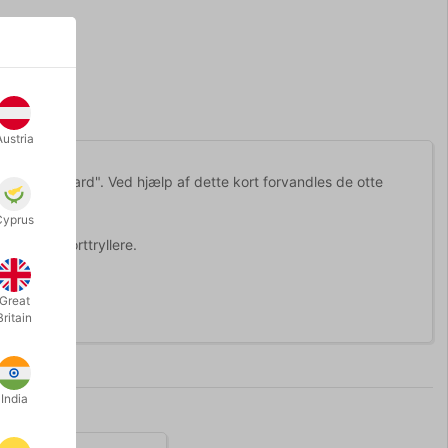
Austria
- "the wild card". Ved hjælp af dette kort forvandles de otte
s".
Cyprus
 blandt korttryllere.
Great
Britain
India