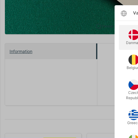
Væ
Forstør
Danma
Information
Tryllekunst
andre nu ee
Belgi
Et meget o
Komplet me
Czec
Republ
Greec