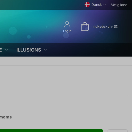
Dansk
Vælg land
Indkøbskurv (0)
Login
E
ILLUS!ONS
. moms