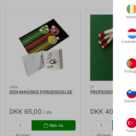
Irelan
Luxemb
Portug
3404
27
DEN MAGISKE FORUDSIGELSE
PROFESSORENS MAR
Sloven
DKK 65,00
DKK 40,00
/ stk
/ stk
Køb nu
Kø
Turke
På lager
På lager