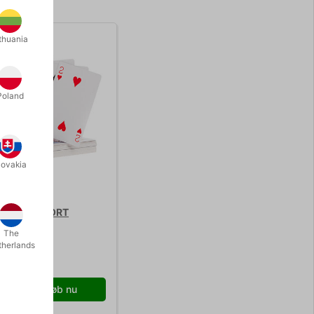
thuania
Poland
lovakia
I TRYLLEKORT
The
therlands
9,00
/ stk
Køb nu
r