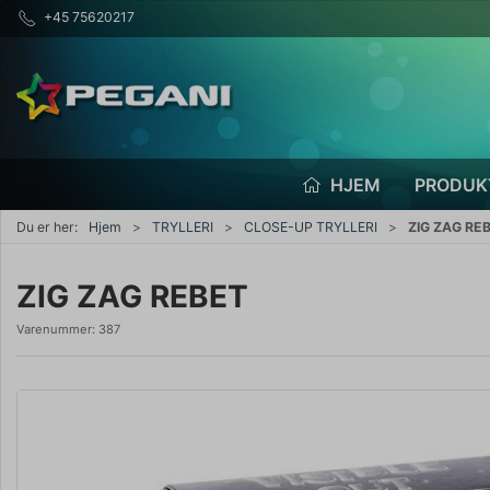
+45 75620217
HJEM
PRODUK
Du er her:
Hjem
TRYLLERI
CLOSE-UP TRYLLERI
ZIG ZAG RE
ZIG ZAG REBET
Varenummer:
387