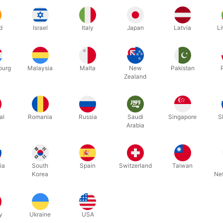
d
Israel
Italy
Japan
Latvia
Li
ourg
Malaysia
Malta
New
Pakistan
Zealand
al
Romania
Russia
Saudi
Singapore
S
Arabia
9
380
ERIDT
MENTAL BOXEN
SVENGAL
ia
South
Spain
Switzerland
Taiwan
Korea
Ne
DKK 35,00
DKK 3
/ stk
b nu
Køb nu
y
Ukraine
USA
På lager
På lage