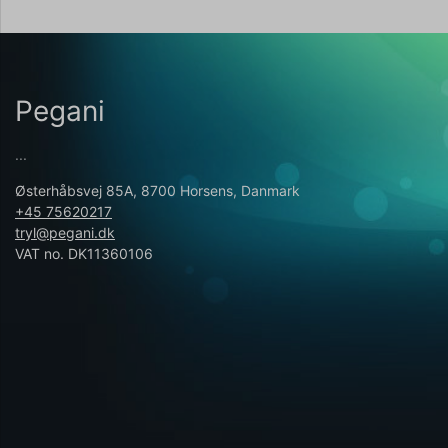
Pegani
...
Østerhåbsvej 85A, 8700 Horsens, Danmark
+45 75620217
tryl@pegani.dk
VAT no. DK11360106