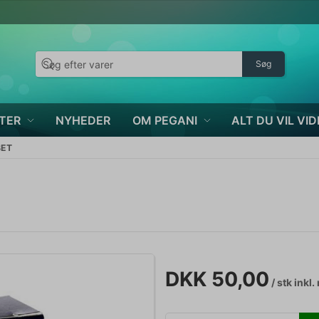
Søg
TER
NYHEDER
OM PEGANI
ALT DU VIL VID
BET
DKK 50,00
/ stk
inkl