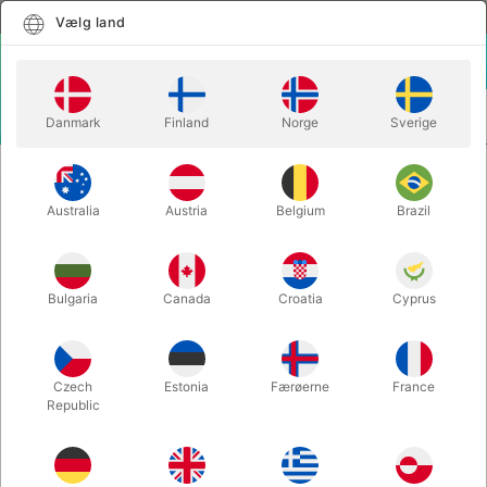
Dansk
Vælg land
Vælg land
LOGIN
KURV
Danmark
Finland
Norge
Sverige
MENU
GAVEIDÉER
GAVEKORT TIL PEGANI
Australia
Austria
Belgium
Brazil
GAVEKORT TIL PEGANI
Varenummer:
1801
Bulgaria
Canada
Croatia
Cyprus
Czech
Estonia
Færøerne
France
Republic