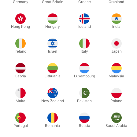
Germany
Great Britain
Greece
Grønland
Hong Kong
Hungary
Iceland
India
Ireland
Israel
Italy
Japan
Forstør
Latvia
Lithuania
Luxembourg
Malaysia
DKK 250,00
/ stk
inkl. moms
Malta
New Zealand
Pakistan
Poland
Køb nu
Gem
Portugal
Romania
Russia
Saudi Arabia
På lager