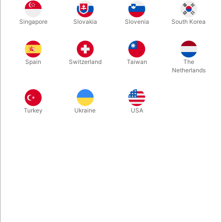
Et gavekort til Pegani altid populært! Her kan modtageren frit
Singapore
Slovakia
Slovenia
South Korea
vælge mellem 3000 varenumre, og selv bestemme hvad
beløbet skal bruges på. Gavekortet fremsendes som en pdf
som du selv kan printe, med mindre andet ønskes.
Spain
Switzerland
Taiwan
The
Netherlands
Mere information
Turkey
Ukraine
USA
Information