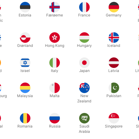
759
758
TPAKKE TIL
JONGLERINGSKASSE- guld
JONG
N
h
Estonia
Færøerne
France
Germany
ic
,00
DKK 4.950,00
DK
/ stk
/ stk
Køb nu
Køb nu
e
Grønland
Hong Kong
Hungary
Iceland
På lager
På
d
Israel
Italy
Japan
Latvia
Li
ourg
Malaysia
Malta
New
Pakistan
Zealand
al
Romania
Russia
Saudi
Singapore
S
Arabia