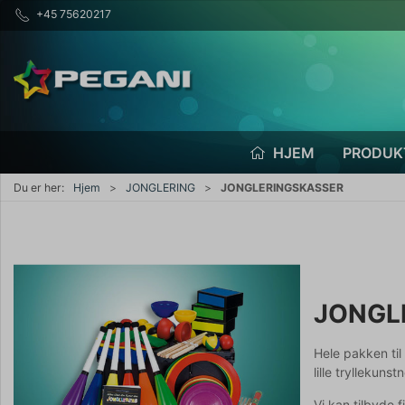
+45 75620217
HJEM
PRODUK
Du er her:
Hjem
JONGLERING
JONGLERINGSKASSER
JONGL
Hele pakken til
lille tryllekunst
Vi kan tilbyde 