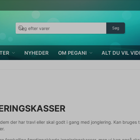
Søg
TER
NYHEDER
OM PEGANI
ALT DU VIL VID
ERINGSKASSER
 dem der har travl eller skal godt i gang med jonglering. Kan bruges ti
ner.
fire forskellige færdigpakkede jongleringskasser, men vi kan også skræd