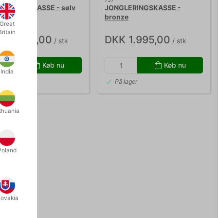
757
LERINGSKASSE - sølv
JONGLERINGSKASSE -
bronze
Great
Britain
K 3.600,00
DKK 1.995,00
/ stk
/ stk
Køb nu
Køb nu
India
 lager
På lager
thuania
Poland
lovakia