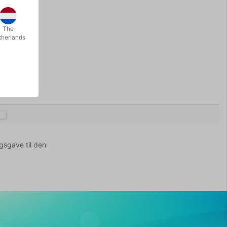
The
therlands
agsgave til den