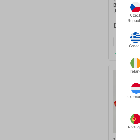
719
BRAVO STAR
JONGLØRE
Czec
Republ
DKK 495
Greec
På lager
Irelan
Luxemb
Portug
734