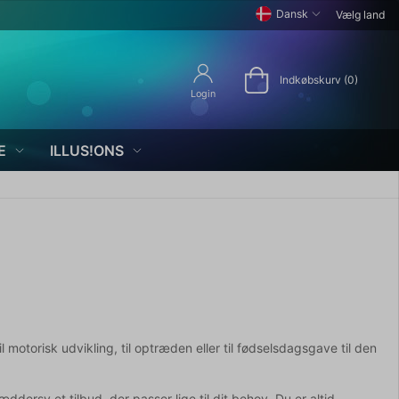
Dansk
Vælg land
Indkøbskurv (0)
Login
E
ILLUS!ONS
l motorisk udvikling, til optræden eller til fødselsdagsgave til den
dersy et tilbud, der passer lige til dit behov. Du er altid