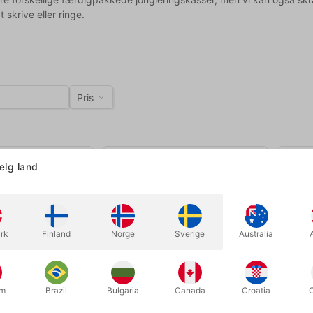
 skrive eller ringe.
Pris
lg land
rk
Finland
Norge
Sverige
Australia
um
Brazil
Bulgaria
Canada
Croatia