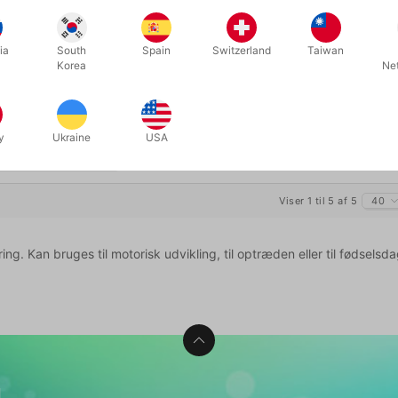
UNIOR
GS-SÆT
ia
South
Spain
Switzerland
Taiwan
Korea
Ne
,00
/ stk
Køb nu
y
Ukraine
USA
Viser 1 til 5 af 5
40
ing. Kan bruges til motorisk udvikling, til optræden eller til fødselsd