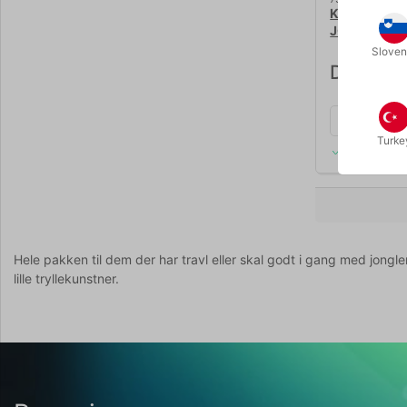
KOMPLET J
JONGLERIN
Sloven
DKK 550
Turke
På lager
Hele pakken til dem der har travl eller skal godt i gang med jongler
lille tryllekunstner.