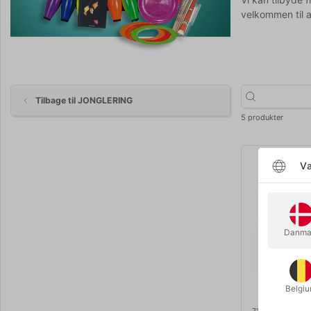
velkommen til at
Tilbage til JONGLERING
5 produkter
Væ
Danma
Belgi