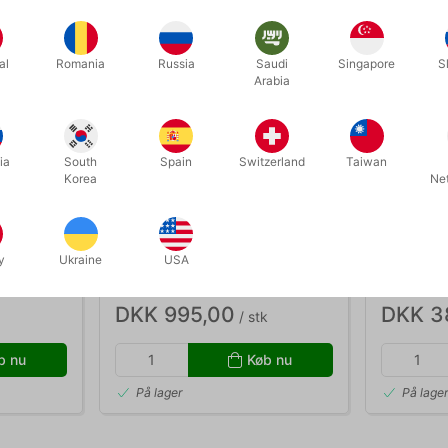
al
Romania
Russia
Saudi
Singapore
S
Arabia
ia
South
Spain
Switzerland
Taiwan
Korea
Ne
1110
AE996
E TIL
JULEMANDSKÅBE
JULEMAN
y
Ukraine
USA
VELOUR 7
DKK 995,00
DKK 3
/ stk
b nu
Køb nu
På lager
På lage