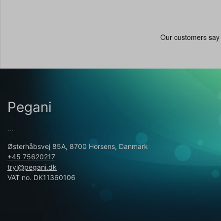
Pegani
...
Østerhåbsvej 85A, 8700 Horsens, Danmark
+45 75620217
tryl@pegani.dk
VAT no. DK11360106