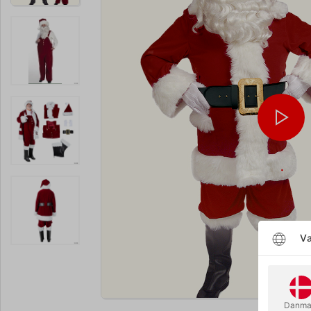
Væ
Forstør
Danma