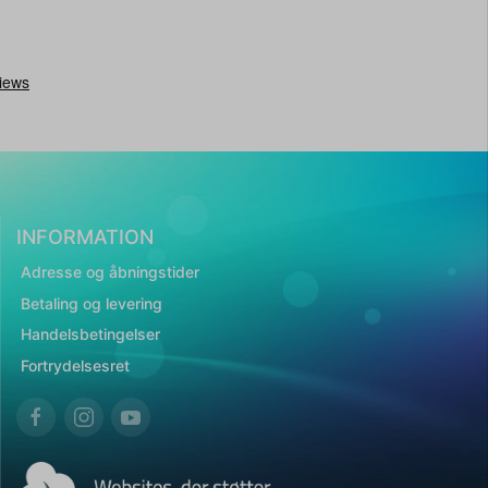
INFORMATION
Adresse og åbningstider
Betaling og levering
Handelsbetingelser
Fortrydelsesret