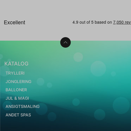
KATALOG
TRYLLERI
JONGLERING
BALLONER
JUL & MAGI
ANSIGTSMALING
ANDET SPAS