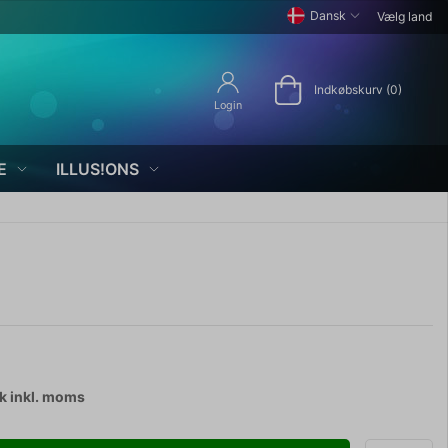
Dansk
Vælg land
Indkøbskurv (0)
Login
E
ILLUS!ONS
tk
inkl. moms