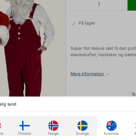
På lager
Super flot deluxe sæt til den pr
støvleskafter, handsker og bælte
Mere information
lg land
rk
Finland
Norge
Sverige
Australia