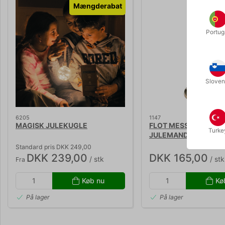
Mængderabat
Portug
Sloven
6205
1147
MAGISK JULEKUGLE
FLOT MESSINGKLOKK
Turke
JULEMANDEN
Standard pris DKK 249,00
DKK 239,00
DKK 165,00
/ stk
/ stk
Fra
Køb nu
Kø
På lager
På lager