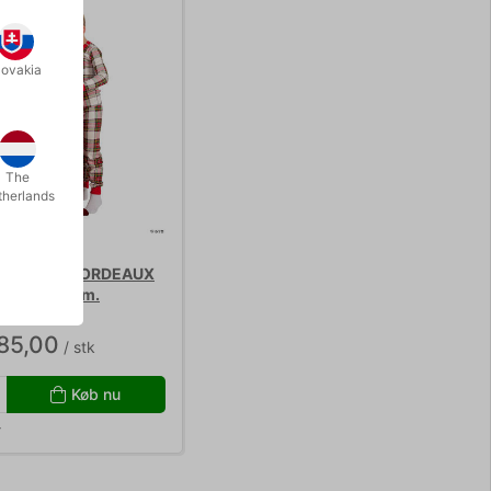
lovakia
The
therlands
DSSÆK I BORDEAUX
4 cm x 91 cm.
85,00
/ stk
Køb nu
r