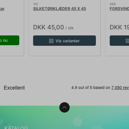
112
456
tar
SILKETØRKLÆDER 45 X 45
FORSVIN
DKK 45,00
DKK 1
/ stk
b nu
Vis varianter
KATALOG