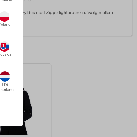
leumslampe. Fyldes med Zippo lighterbenzin. Vælg mellem
Poland
lovakia
The
therlands