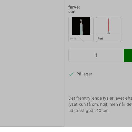
farve:
RØD
Hvid
Rød
På lager
Det fremtryllende lys er lavet e
lyset kun få cm. højt, men når de
udstrakt godt 40 cm.
Mere information