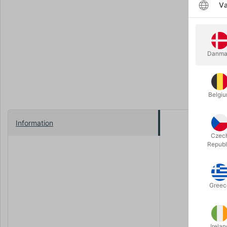
Væ
Danma
Belgi
Information
Det fremtr
Czec
stearinlys"
.
Republ
Stræk armen
stort stear
Greec
Sammenrull
kortere, hv
I sin tid o
Irelan