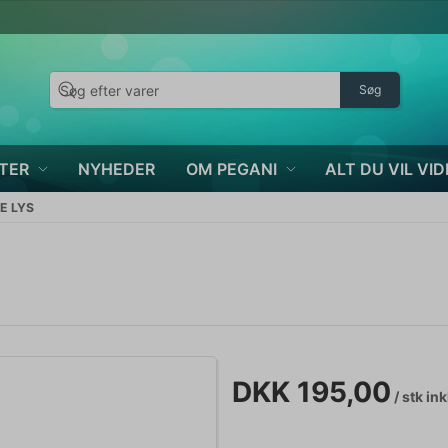
Søg
TER
NYHEDER
OM PEGANI
ALT DU VIL VID
E LYS
DKK 195,00
/ stk
ink