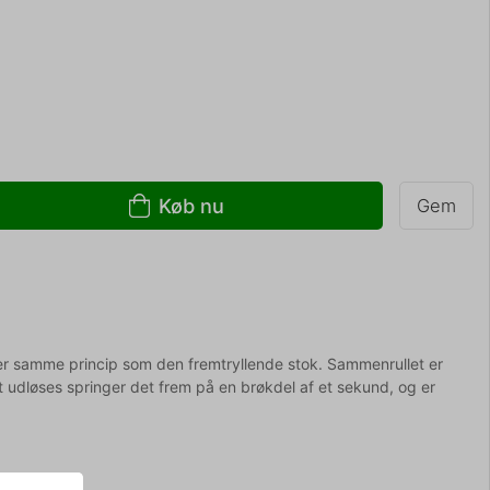
Køb nu
Gem
fter samme princip som den fremtryllende stok. Sammenrullet er
t udløses springer det frem på en brøkdel af et sekund, og er