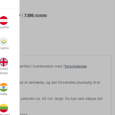
Austria
Cyprus
 Det passer perfekt i kombination med
"forsvindende
Great
Britain
ller vift med et tørklæde, og det forvandles pludselig til et
India
kund, og er udstrakt ca. 43 cm. langt. Du kan selv klippe det
 Magic i Sydkorea.
thuania