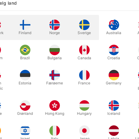
lg land
rk
Finland
Norge
Sverige
Australia
um
Brazil
Bulgaria
Canada
Croatia
yllende lys er lavet efter samme princip som den fremtryllende stok.
h
Estonia
Færøerne
France
Germany
ic
 ud, og i ét nu står du med et lys i hånden, som straks kan tændes. E
inlys.
e
Grønland
Hong Kong
Hungary
Iceland
et er lysene kun få cm. høje, de springer frem på en brøkdel af et se
is du ønsker det.
pfundet af Fantasio fra Argentina. Nu fremstillet i god kvalitet ved JL
d
Israel
Italy
Japan
Latvia
Li