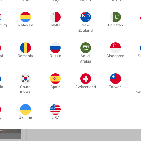
skiftes hvis det bliver nødvendigt. Den brænder som en lille petro
ød og hvid.
ourg
Malaysia
Malta
New
Pakistan
Zealand
Relaterede produkter
al
Romania
Russia
Saudi
Singapore
S
Arabia
ia
South
Spain
Switzerland
Taiwan
Korea
Ne
y
Ukraine
USA