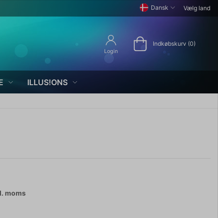
Dansk
Vælg land
Indkøbskurv (0)
Login
E
ILLUS!ONS
l. moms