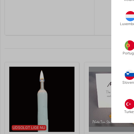
Vægen kan 
farverne r
Luxemb
Portug
Sloven
Turke
UDSOLGT LIGE NU