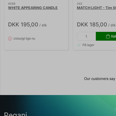
455B
242
WHITE APPEARING CANDLE
MATCH LIGHT - Tim S
DKK 195,00
DKK 185,00
/ stk
/ stk
Kø
Udsolgt lige nu
På lager
Pegani