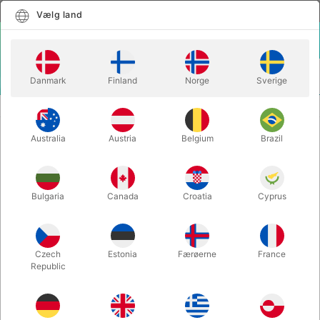
Dansk
Vælg land
Vælg land
LOGIN
KURV
Danmark
Finland
Norge
Sverige
MENU
KLOVNEUDSTYR
LATEX HÅNDLAVET KLOVNENÆSE
Australia
Austria
Belgium
Brazil
LATEX HÅNDLAVET KLOVNENÆSE
Varenummer:
G102
Bulgaria
Canada
Croatia
Cyprus
UDSOLGT LIGE NU
Czech
Estonia
Færøerne
France
Republic