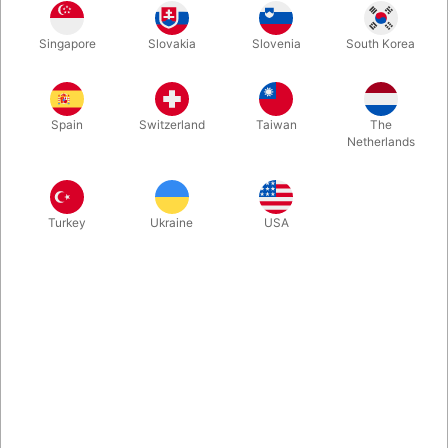
flere gange.
Singapore
Slovakia
Slovenia
South Korea
Mere information
Spain
Switzerland
Taiwan
The
Netherlands
Turkey
Ukraine
USA
Information
Professionel latex næse. Beregnet til at lime på med
mastix. Næsen kan herefter sminkes
Skal opbevares mørkt – evt. i den medfølgende æske.