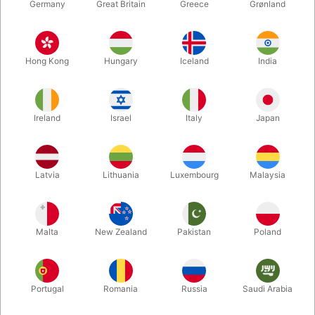
Germany
Great Britain
Greece
Grønland
Hong Kong
Hungary
Iceland
India
Ireland
Israel
Italy
Japan
Forstør
Latvia
Lithuania
Luxembourg
Malaysia
DKK 100,00
/ stk
inkl. moms
Malta
New Zealand
Pakistan
Poland
Udsolgt lige nu
Portugal
Romania
Russia
Saudi Arabia
Grimas latex produkter kan bruges til teater, karneval, film og
tv. Når latexproteserne anvendes korrekt, kan de genbruges