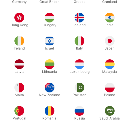
Germany
Great Britain
Greece
Grønland
Hong Kong
Hungary
Iceland
India
Ireland
Israel
Italy
Japan
Latvia
Lithuania
Luxembourg
Malaysia
Forstør
DKK 30,00
/ stk
inkl. moms
Malta
New Zealand
Pakistan
Poland
farve:
Portugal
Romania
Russia
Saudi Arabia
NEON