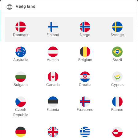
Dansk
Vælg land
Vælg land
LOGIN
KURV
Danmark
Finland
Norge
Sverige
MENU
Hjem
BLØDT KRAFTIGT TRYLLEREB 14 MM. - pr. meter
Australia
Austria
Belgium
Brazil
BLØDT KRAFTIGT TRYLLEREB 14
MM. - pr. meter
Varenummer:
5784FLUO
Bulgaria
Canada
Croatia
Cyprus
Czech
Estonia
Færøerne
France
Republic