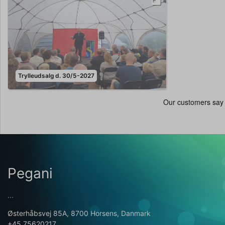
Trylleudsalg d. 30/5-2027
Pegani
...
Østerhåbsvej 85A, 8700 Horsens, Danmark
+45 75620217