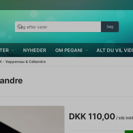
Søg
TER
NYHEDER
OM PEGANI
ALT DU VIL VID
- Vappereau & Céliandre
andre
DKK 110,00
/ stk
ink