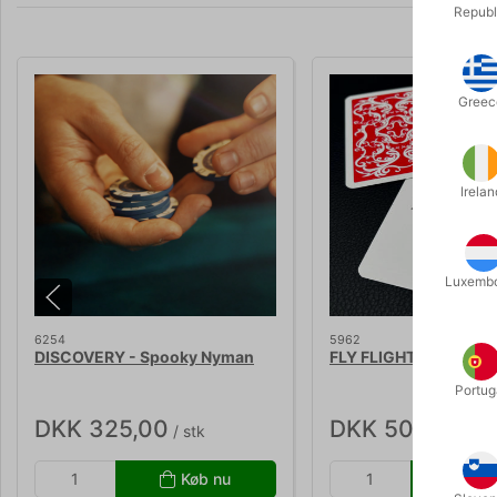
Republ
Greec
Irelan
Luxemb
6254
5962
DISCOVERY - Spooky Nyman
FLY FLIGHT - Per Cla
Portug
DKK 325,00
DKK 50,00
/ stk
/ stk
Køb nu
Kø