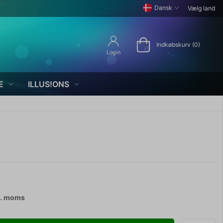
Dansk
Vælg land
Indkøbskurv (0)
Login
E
ILLUS!ONS
l. moms