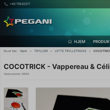
+45 75620217
HJEM
PRODUK
Du er her:
Hjem
TRYLLERI
LETTE TRYLLETRICKS
COCOTRICK 
COCOTRICK - Vappereau & Céli
Varenummer:
6659