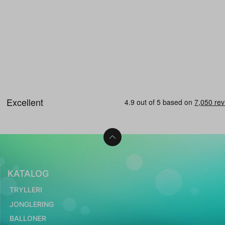
KATALOG
TRYLLERI
JONGLERING
BALLONER