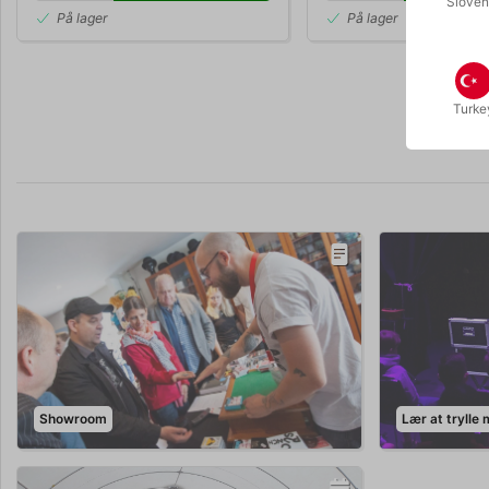
Sloven
På lager
På lager
Turke
Showroom
Lær at trylle