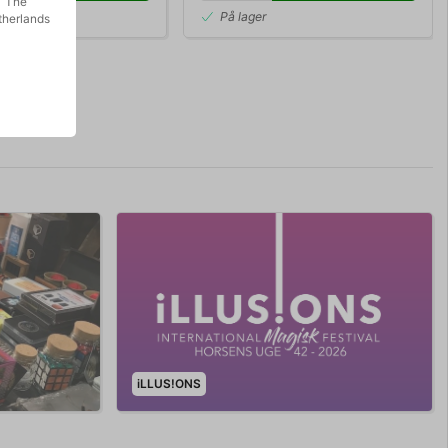
The
r
På lager
therlands
iLLUS!ONS