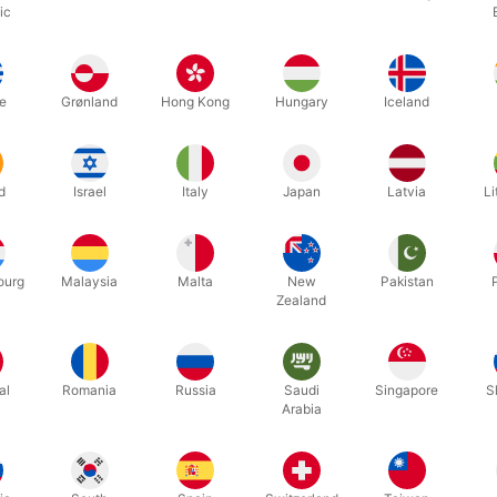
Relaterede produkter
ic
e
Grønland
Hong Kong
Hungary
Iceland
d
Israel
Italy
Japan
Latvia
Li
ourg
Malaysia
Malta
New
Pakistan
Zealand
281
6648
usen
NØGLE-RINGEN
COIN THR
al
Romania
Russia
Saudi
Singapore
S
Arabia
DKK 135,00
DKK 7
/ stk
b nu
Køb nu