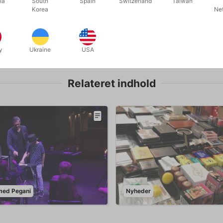
ia
South
Spain
Switzerland
Taiwan
På lager
På lage
Korea
Ne
y
Ukraine
USA
Relateret indhold
 med Pegani
Nyheder