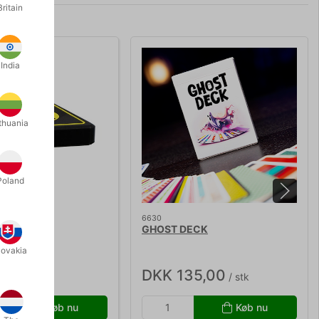
Britain
India
thuania
Poland
6630
U COIN
GHOST DECK
lovakia
5,00
DKK 135,00
/ stk
/ stk
Køb nu
Køb nu