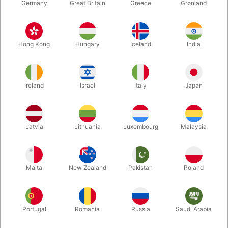
Germany
Great Britain
Greece
Grønland
Hong Kong
Hungary
Iceland
India
Ireland
Israel
Italy
Japan
Forstør
Latvia
Lithuania
Luxembourg
Malaysia
DKK 795,00
/ stk
inkl. moms
Malta
New Zealand
Pakistan
Poland
Køb nu
Gem
Portugal
Romania
Russia
Saudi Arabia
På lager