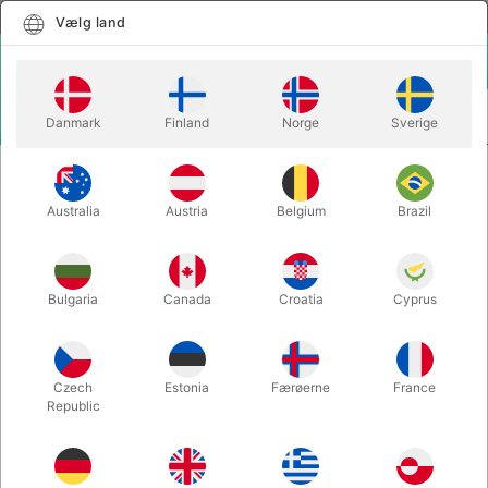
Dansk
Vælg land
Vælg land
LOGIN
KURV
Danmark
Finland
Norge
Sverige
MENU
LETTE TRYLLETRICKS
HOPPING QUEEN - Uday Jadugar
Australia
Austria
Belgium
Brazil
HOPPING QUEEN - Uday Jadugar
Varenummer:
5812
Bulgaria
Canada
Croatia
Cyprus
Czech
Estonia
Færøerne
France
Republic