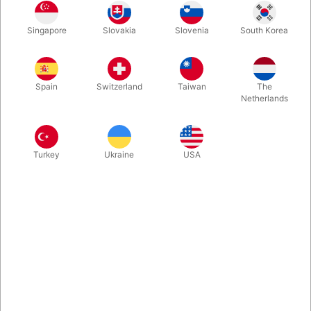
Her er en helt ny måde at præsentere en "tre kort monte" med
Singapore
Slovakia
Slovenia
South Korea
store kort. Rutinen kan varieres i det uendelige og du vil kunne
strikke din helt egen præsentation sammen. Det er simpelt,
enkelt, og med fine rekvisitter. Stor værdi for pengene.
Spain
Switzerland
Taiwan
The
Netherlands
Mere information
Turkey
Ukraine
USA
Information