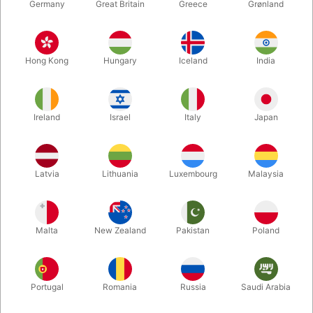
Germany
Great Britain
Greece
Grønland
Hong Kong
Hungary
Iceland
India
Ireland
Israel
Italy
Japan
Forstør
Latvia
Lithuania
Luxembourg
Malaysia
DKK 85,00
/ stk
inkl. moms
Malta
New Zealand
Pakistan
Poland
Køb nu
Gem
Portugal
Romania
Russia
Saudi Arabia
På lager