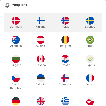
Dansk
Vælg land
Vælg land
LOGIN
KURV
Danmark
Finland
Norge
Sverige
MENU
LETTE TRYLLETRICKS
KAN JEG BETALE MED KORT?
Australia
Austria
Belgium
Brazil
KAN JEG BETALE MED KORT?
Varenummer:
5959
Bulgaria
Canada
Croatia
Cyprus
Czech
Estonia
Færøerne
France
Republic