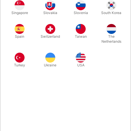
Du står ved kassen og skal til at afregne. "Kan jeg betale med
Singapore
Slovakia
Slovenia
South Korea
kort?" spørger du, og når det bekræftes, trækker du et
spillekort frem fra lommen, holder det ned foran automaten der
bipper - og du har klaret din kontaktløse betaling. Sjovt!
Spain
Switzerland
Taiwan
The
Netherlands
Mere information
Turkey
Ukraine
USA
Information