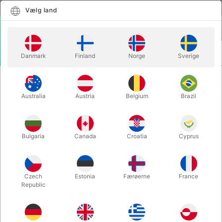
Dansk
Vælg land
Vælg land
LOGIN
KURV
Danmark
Finland
Norge
Sverige
MENU
LETTE
THE CONJURING CRAYON - Tenyo &
TRYLLETRICKS
Theory 11
Australia
Austria
Belgium
Brazil
THE CONJURING CRAYON - Tenyo
& Theory 11
Bulgaria
Canada
Croatia
Cyprus
Varenummer:
6758
Czech
Estonia
Færøerne
France
Republic