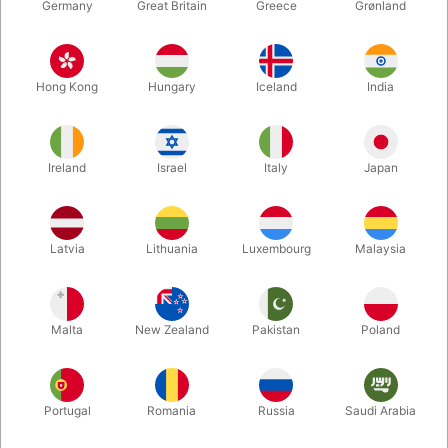
Germany
Great Britain
Greece
Grønland
Hong Kong
Hungary
Iceland
India
Ireland
Israel
Italy
Japan
Latvia
Lithuania
Luxembourg
Malaysia
Forstør
Malta
New Zealand
Pakistan
Poland
DKK 185,00
/ stk
inkl. moms
Køb nu
Gem
Portugal
Romania
Russia
Saudi Arabia