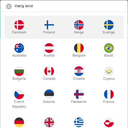
Dansk
Vælg land
Vælg land
LOGIN
KURV
Danmark
Finland
Norge
Sverige
MENU
SCENE TRYLLERI
APPEARING WOODEN POLE
Australia
Austria
Belgium
Brazil
APPEARING WOODEN POLE
Varenummer:
397
Bulgaria
Canada
Croatia
Cyprus
Czech
Estonia
Færøerne
France
Republic