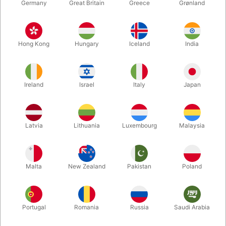
Germany
Great Britain
Greece
Grønland
Hong Kong
Hungary
Iceland
India
Ireland
Israel
Italy
Japan
Forstør
Latvia
Lithuania
Luxembourg
Malaysia
DKK 495,00
/ stk
inkl. moms
Malta
New Zealand
Pakistan
Poland
Køb nu
Gem
Portugal
Romania
Russia
Saudi Arabia
På lager