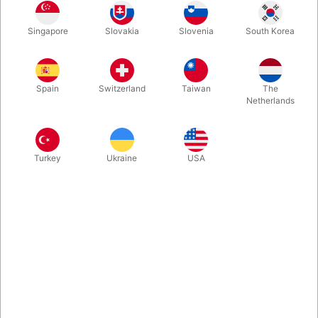
Her er en af de mest overraskende effekter, der kom på
Singapore
Slovakia
Slovenia
South Korea
markedet i ´90´erne. En knap 2,5 meter lang træstang, som du
kan trække op af hatten, tasken eller changerposen. Længe
har det været svært at finde en god udgave, men NU har vi
fundet den - i Brasilien.
Spain
Switzerland
Taiwan
The
Netherlands
Mere information
Turkey
Ukraine
USA
Information