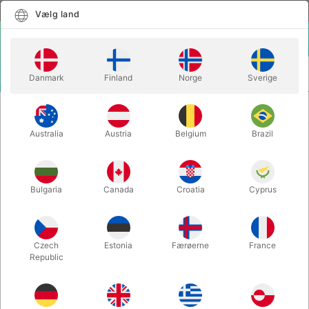
Dansk
Vælg land
Vælg land
LOGIN
KURV
Danmark
Finland
Norge
Sverige
MENU
SCENE
BALLOON ORACLE - Henry Harrius, HJ & Red
TRYLLERI
Tsai
Australia
Austria
Belgium
Brazil
BALLOON ORACLE - Henry Harrius,
HJ & Red Tsai
Bulgaria
Canada
Croatia
Cyprus
Varenummer:
6190
Czech
Estonia
Færøerne
France
Republic