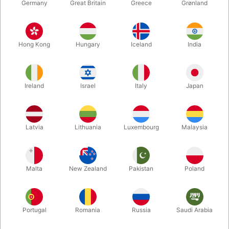
Germany
Great Britain
Greece
Grønland
Hong Kong
Hungary
Iceland
India
Ireland
Israel
Italy
Japan
Latvia
Lithuania
Luxembourg
Malaysia
Forstør
Malta
New Zealand
Pakistan
Poland
DKK 750,00
/ stk
inkl. moms
Køb nu
Gem
Portugal
Romania
Russia
Saudi Arabia