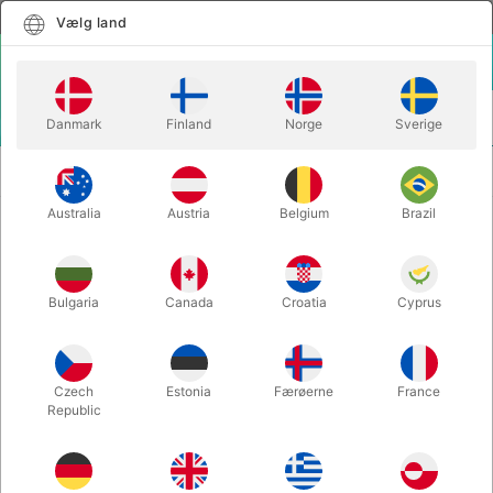
Dansk
Vælg land
Vælg land
LOGIN
KURV
Danmark
Finland
Norge
Sverige
MENU
SCENE
MODERN CHAIR SUSPENSION - Thomas
TRYLLERI
Moore
Australia
Austria
Belgium
Brazil
MODERN CHAIR SUSPENSION -
Thomas Moore
Bulgaria
Canada
Croatia
Cyprus
Varenummer:
3038
Czech
Estonia
Færøerne
France
Republic