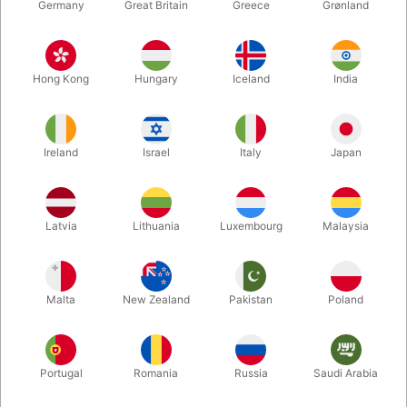
Germany
Great Britain
Greece
Grønland
Hong Kong
Hungary
Iceland
India
Ireland
Israel
Italy
Japan
Latvia
Lithuania
Luxembourg
Malaysia
Forstør
Malta
New Zealand
Pakistan
Poland
DKK 13.600,00
/ stk
inkl. moms
Køb nu
Gem
Portugal
Romania
Russia
Saudi Arabia