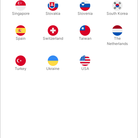
ender med en overraskende afslutning.
Singapore
Slovakia
Slovenia
South Korea
Mere information
Spain
Switzerland
Taiwan
The
Netherlands
Turkey
Ukraine
USA
Information
Her er julevarianten af et særdeles populært nummer fra
England.
Et barn inviteres op på scenen og du forklarer, at han om
et øjeblik skal vælge et billede og du (som den kloge