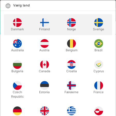
Dansk
Vælg land
Vælg land
LOGIN
KURV
Danmark
Finland
Norge
Sverige
MENU
SCENE TRYLLERI
CHRISTMAS FUN
Australia
Austria
Belgium
Brazil
CHRISTMAS FUN
Varenummer:
2072
Bulgaria
Canada
Croatia
Cyprus
UDSOLGT LIGE NU
Czech
Estonia
Færøerne
France
Republic