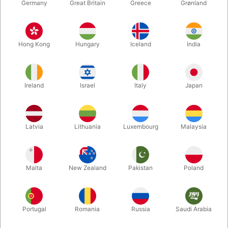
Germany
Great Britain
Greece
Grønland
Hong Kong
Hungary
Iceland
India
Ireland
Israel
Italy
Japan
Forstør
Latvia
Lithuania
Luxembourg
Malaysia
DKK 350,00
/ stk
inkl. moms
Malta
New Zealand
Pakistan
Poland
Udsolgt lige nu
Portugal
Romania
Russia
Saudi Arabia
Her er julevarianten af et særdeles populært nummer fra
England. Først ser dit korttrick ud til at gå helt galt, men det