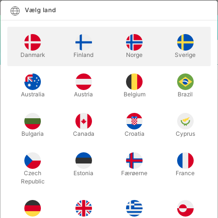
Dansk
Vælg land
Vælg land
LOGIN
KURV
Danmark
Finland
Norge
Sverige
MENU
SCENE TRYLLERI
CUP ZERO - George Iglesias
Australia
Austria
Belgium
Brazil
CUP ZERO - George Iglesias
Varenummer:
3464
Bulgaria
Canada
Croatia
Cyprus
Czech
Estonia
Færøerne
France
Republic