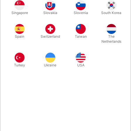
Her er en ny svæveteknik der gør, at du kan få større og tunge
Singapore
Slovakia
Slovenia
South Korea
genstande til at svæve lige op i dine hænder. Perfekt som et
lille magisk intermezzo i nærmest ethvert show. Smart og enkelt
system gør det let at udføre.
Spain
Switzerland
Taiwan
The
Netherlands
Mere information
Turkey
Ukraine
USA
Information