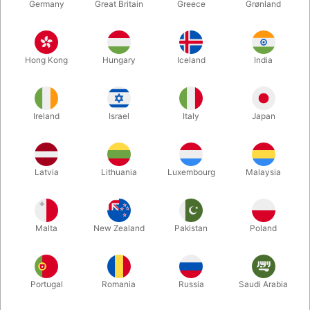
Germany
Great Britain
Greece
Grønland
Hong Kong
Hungary
Iceland
India
Ireland
Israel
Italy
Japan
Forstør
Latvia
Lithuania
Luxembourg
Malaysia
DKK 300,00
/ stk
inkl. moms
Malta
New Zealand
Pakistan
Poland
Køb nu
Gem
Portugal
Romania
Russia
Saudi Arabia
På lager