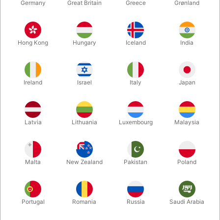
Germany
Great Britain
Greece
Grønland
Hong Kong
Hungary
Iceland
India
Ireland
Israel
Italy
Japan
Forstør
Latvia
Lithuania
Luxembourg
Malaysia
DKK 5.500,00
/ stk
inkl. moms
Malta
New Zealand
Pakistan
Poland
Køb nu
Gem
Portugal
Romania
Russia
Saudi Arabia
På lager