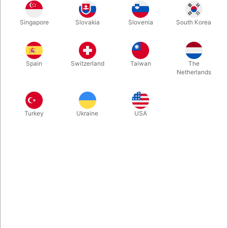
Vi elsker den her mini illusion. I Deans Dills smukke træ-box er
Singapore
Slovakia
Slovenia
South Korea
hemmelige kræfter på spil. Reb kædes sammen. Reb
gennemtrænger hinanden. Ringe trådes på rebet på umulig vis.
Et klassisk mysterium der både kan vises helt close-up eller på
scenen. Her er den eneste autoriserede udgave. Fantastisk
Spain
Switzerland
Taiwan
The
smukt håndværk - og effekt.
Netherlands
Mere information
Turkey
Ukraine
USA
Information