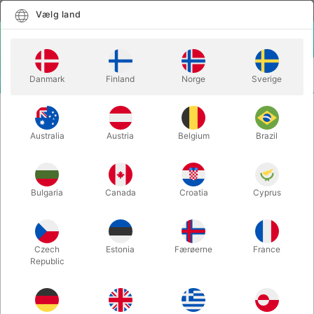
Dansk
Vælg land
Vælg land
LOGIN
KURV
Danmark
Finland
Norge
Sverige
MENU
SCENE TRYLLERI
DILL-NIELSEN DEAN'S BOX
Australia
Austria
Belgium
Brazil
DILL-NIELSEN DEAN'S BOX
Varenummer:
3232
Bulgaria
Canada
Croatia
Cyprus
Czech
Estonia
Færøerne
France
Republic