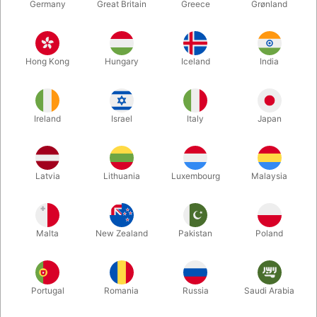
Germany
Great Britain
Greece
Grønland
Hong Kong
Hungary
Iceland
India
Ireland
Israel
Italy
Japan
Forstør
Latvia
Lithuania
Luxembourg
Malaysia
DKK 150,00
/ stk
inkl. moms
Malta
New Zealand
Pakistan
Poland
Køb nu
Gem
Portugal
Romania
Russia
Saudi Arabia
På lager