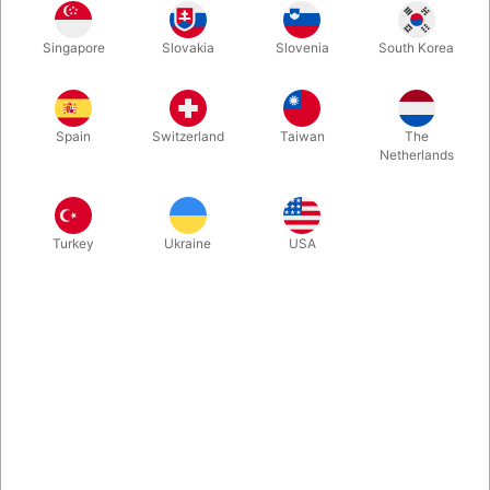
Dette kortspil vil få dig til at ligne en verdensmester. Du kan
Singapore
Slovakia
Slovenia
South Korea
jonglere med dem: kaste med dem fra hånd til hånd, sprede
dem ud på armen, kaste dem op i luften og gribe dem igen - og
så kan du imponere med at udføre det flotte "vandfald". Med
denne version kan du endvidere afsløre det kort en tilskuer
Spain
Switzerland
Taiwan
The
tænker på!
Netherlands
Mere information
Turkey
Ukraine
USA
Information