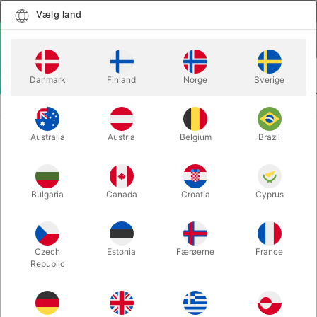
Dansk
Vælg land
Vælg land
LOGIN
KURV
Danmark
Finland
Norge
Sverige
MENU
SCENE TRYLLERI
ELECTRIC DECK PLUS - Bicycle
Australia
Austria
Belgium
Brazil
ELECTRIC DECK PLUS - Bicycle
Varenummer:
203
Bulgaria
Canada
Croatia
Cyprus
Czech
Estonia
Færøerne
France
Republic