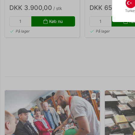
DKK 3.900,00
DKK 650,00
/ stk
/ st
Turke
Køb nu
Kø
På lager
På lager