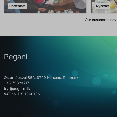
Showroom
Nyheder
Pegani
...
Østerhåbsvej 85A, 8700 Horsens, Danmark
+45 75620217
tryl@pegani.dk
VAT no. DK11360106