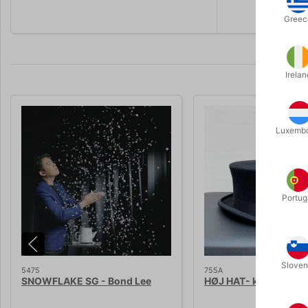
Greec
Irelan
Luxemb
Portug
Sloven
5475
755A
SNOWFLAKE SG - Bond Lee
HØJ HAT- kraftig filt