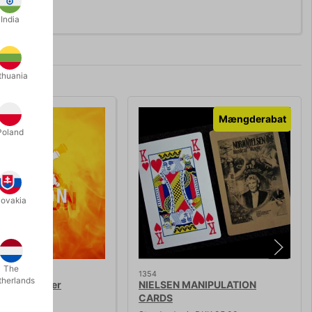
India
thuania
Mængderabat
Poland
lovakia
The
1354
therlands
 The Flasher
NIELSEN MANIPULATION
CARDS