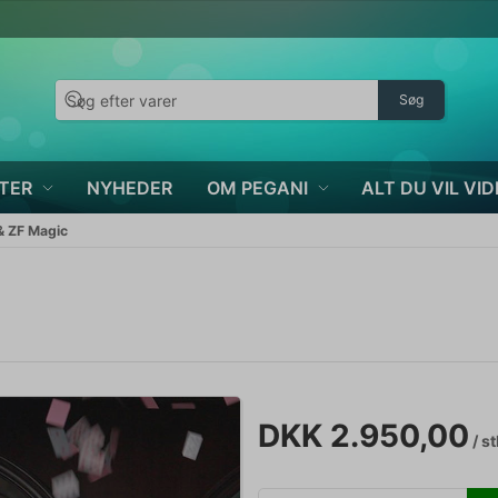
Søg
TER
NYHEDER
OM PEGANI
ALT DU VIL VID
& ZF Magic
DKK 2.950,00
/ st