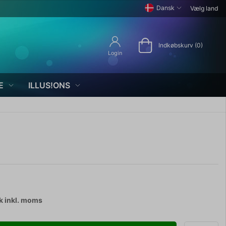
Dansk
Vælg land
Indkøbskurv (0)
Login
E
ILLUS!ONS
k
inkl. moms