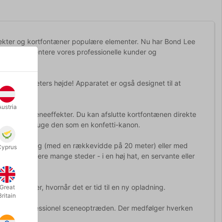
ffekter og kortfontæner populære elementer. Nu har Bond Lee
 for at præsentere vores professionelle kunder og
il otte meters højde! Apparatet er også designet til at
effekt.
Austria
ekniske sceneeffekter. Du kan afslutte kortfontænen direkte
ler i stedet bruge den som en konfetti-kanon.
fjernbetjening (med en rækkevidde på 20 meter) eller med
Cyprus
 du kan placere mange steder - i en høj hat, en servante eller
ydeligt viser, hvornår det er tid til en ny opladning.
Great
Britain
skabt til professionel sceneoptræden. Der medfølger hverken