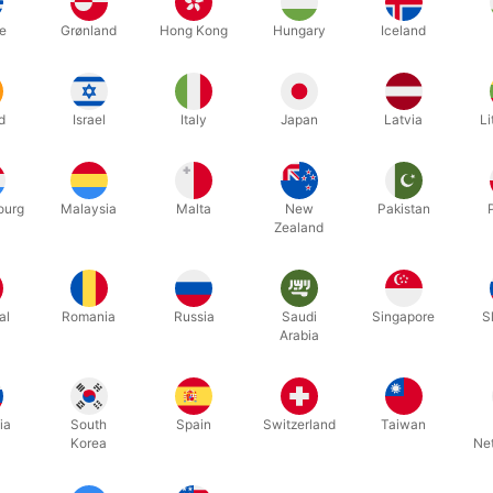
e
Grønland
Hong Kong
Hungary
Iceland
Relaterede produkter
d
Israel
Italy
Japan
Latvia
Li
ourg
Malaysia
Malta
New
Pakistan
Zealand
al
Romania
Russia
Saudi
Singapore
S
Arabia
UDSOLGT LIGE NU
ia
South
Spain
Switzerland
Taiwan
5476
5512
Korea
Ne
BLAZE 2 - The Auto Candle
CANNON -