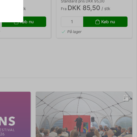
Standard pris DKK 95,00
95,00
DKK 85,50
/ stk
/ stk
Fra
Køb nu
Køb nu
r
På lager