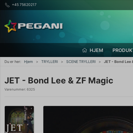
+45 75620217
HJEM
PRODUK
Du er her:
Hjem
TRYLLERI
SCENE TRYLLERI
JET - Bond Lee 
JET - Bond Lee & ZF Magic
Varenummer:
6325