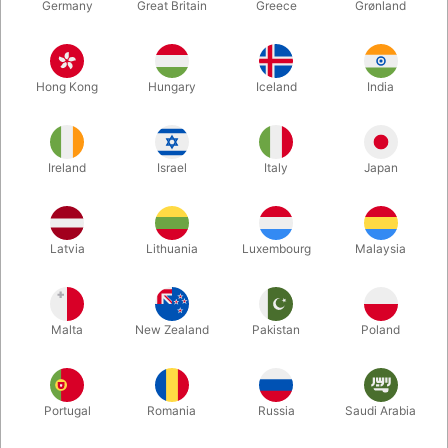
Germany
Great Britain
Greece
Grønland
Hong Kong
Hungary
Iceland
India
Ireland
Israel
Italy
Japan
Forstør
Latvia
Lithuania
Luxembourg
Malaysia
DKK 295,00
/ stk
inkl. moms
Malta
New Zealand
Pakistan
Poland
Køb nu
Gem
Portugal
Romania
Russia
Saudi Arabia
På lager