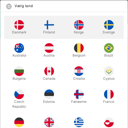
Dansk
Vælg land
Vælg land
LOGIN
KURV
Danmark
Finland
Norge
Sverige
MENU
SCENE TRYLLERI
LUMINOUS EARS - Juan Mayoral
Australia
Austria
Belgium
Brazil
LUMINOUS EARS - Juan Mayoral
Varenummer:
339
Bulgaria
Canada
Croatia
Cyprus
Czech
Estonia
Færøerne
France
Republic