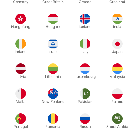
Germany
Great Britain
Greece
Grønland
Hong Kong
Hungary
Iceland
India
Ireland
Israel
Italy
Japan
Forstør
Latvia
Lithuania
Luxembourg
Malaysia
DKK 1.550,00
/ stk
inkl. moms
Malta
New Zealand
Pakistan
Poland
antal:
8 STK.
Portugal
Romania
Russia
Saudi Arabia