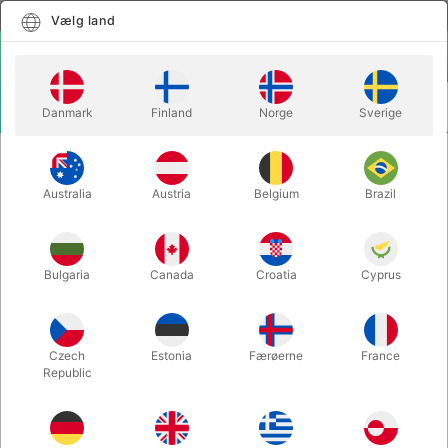
Dansk
Vælg land
Vælg land
LOGIN
KURV
Danmark
Finland
Norge
Sverige
MENU
SCENE TRYLLERI
MAGNETIC LINKING RINGS DELUXE
Australia
Austria
Belgium
Brazil
MAGNETIC LINKING RINGS DELUXE
Varenummer:
4916-30
Bulgaria
Canada
Croatia
Cyprus
Czech
Estonia
Færøerne
France
Republic