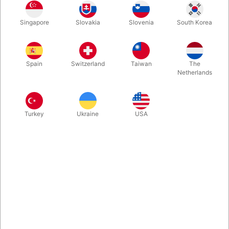
Den professionelle polske illusionist Arsene Lupin, har fået
Singapore
Slovakia
Slovenia
South Korea
fremstillet et begrænset antal af denne praktiske og
imponerende illusion. En moderne "sabelkasse", hvor publikum
hele tiden kan se assistentens ben og hænder.
Spain
Switzerland
Taiwan
The
Netherlands
Mere information
Turkey
Ukraine
USA
Information