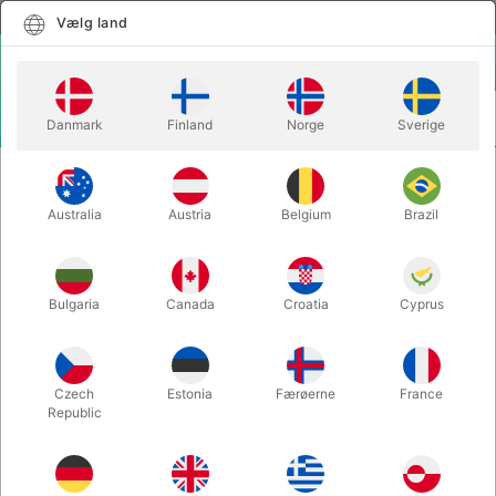
Dansk
Vælg land
Vælg land
LOGIN
KURV
Danmark
Finland
Norge
Sverige
MENU
SCENE TRYLLERI
MAH JONG BOX - Arsene Lupin
Australia
Austria
Belgium
Brazil
MAH JONG BOX - Arsene Lupin
Varenummer:
3052
Bulgaria
Canada
Croatia
Cyprus
Czech
Estonia
Færøerne
France
Republic