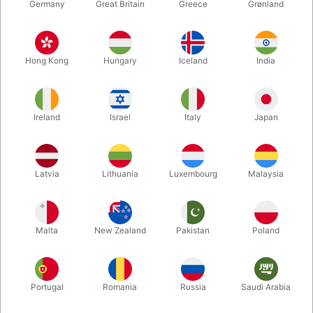
Germany
Great Britain
Greece
Grønland
Hong Kong
Hungary
Iceland
India
Ireland
Israel
Italy
Japan
Forstør
Latvia
Lithuania
Luxembourg
Malaysia
DKK 17.500,00
/ stk
inkl. moms
Malta
New Zealand
Pakistan
Poland
Køb nu
Gem
Portugal
Romania
Russia
Saudi Arabia
På lager