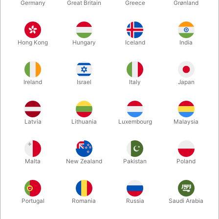
Germany
Great Britain
Greece
Grønland
Hong Kong
Hungary
Iceland
India
Ireland
Israel
Italy
Japan
Forstør
Latvia
Lithuania
Luxembourg
Malaysia
DKK 450,00
/ stk
inkl. moms
Malta
New Zealand
Pakistan
Poland
Køb nu
Gem
Portugal
Romania
Russia
Saudi Arabia
På lager