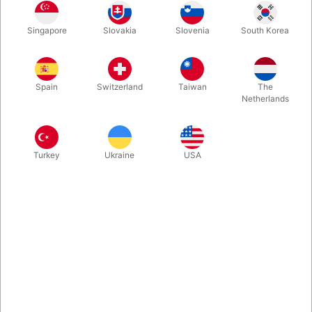
Først er der én kugle, så dukker der én mere op, og pludselig
Singapore
Slovakia
Slovenia
South Korea
har magikeren på elegant vis fremtryllet 4 kugler mellem sine
fingre. Nu kan du udføre denne klassiske rutine med helt
vellignende golfbolde og perfekte skaller.
Spain
Switzerland
Taiwan
The
Netherlands
Mere information
Turkey
Ukraine
USA
Information