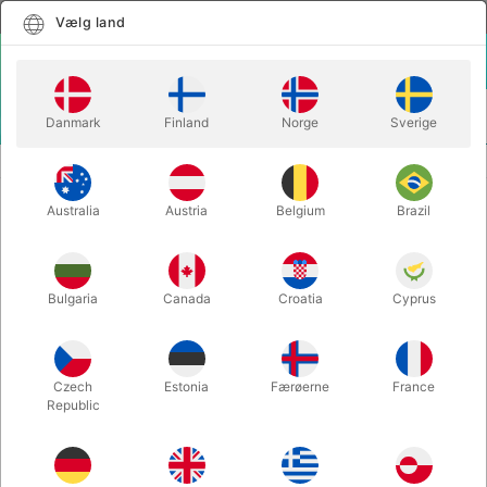
Dansk
Vælg land
Vælg land
LOGIN
KURV
Danmark
Finland
Norge
Sverige
MENU
SCENE TRYLLERI
VIKING MULTIPLYING GOLF BALLS
Australia
Austria
Belgium
Brazil
VIKING MULTIPLYING GOLF BALLS
Varenummer:
359
Bulgaria
Canada
Croatia
Cyprus
Czech
Estonia
Færøerne
France
Republic