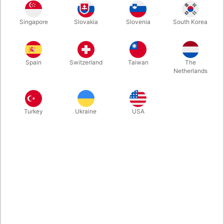
Der findes næppe en mere umulig og stærk effekt, end kunsten
Singapore
Slovakia
Slovenia
South Korea
at SAMMENKÆDE tre af publikums fingerringe. Nu har Carisa
Hendrix og Vanishing Inc sammen udgivet denne nye metode,
hvor øjeblikket hvor ringene glider fra hinanden er... smukt! Se
selv videoen...
Spain
Switzerland
Taiwan
The
Netherlands
Mere information
Turkey
Ukraine
USA
Information