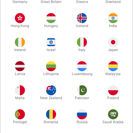
Germany
Great Britain
Greece
Grønland
Hong Kong
Hungary
Iceland
India
Ireland
Israel
Italy
Japan
Forstør
Latvia
Lithuania
Luxembourg
Malaysia
DKK 1.950,00
/ stk
inkl. moms
Malta
New Zealand
Pakistan
Poland
Køb nu
Gem
Portugal
Romania
Russia
Saudi Arabia
På lager