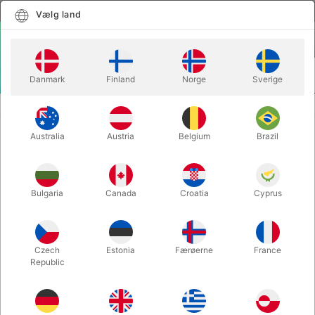
Dansk
Vælg land
Vælg land
LOGIN
KURV
Danmark
Finland
Norge
Sverige
MENU
SCENE TRYLLERI
NOVA RINGS - Carisa Hendrix
Australia
Austria
Belgium
Brazil
NOVA RINGS - Carisa Hendrix
Varenummer:
6681
Bulgaria
Canada
Croatia
Cyprus
Czech
Estonia
Færøerne
France
Republic