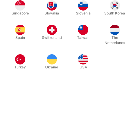
Singapore
Slovakia
Slovenia
South Korea
Hvid
Gul
Rød
Blå
Spain
Switzerland
Taiwan
The
Netherlands
Orange
Pink
Lilla
Turkey
Ukraine
USA
Køb nu
Gem
På lager
Professionel version af det klassiske "billard ball tricket" med
kugler af silikone. Der medfølger 4 kugler og 2 skaller sammen
med videoinstruktion. Vi har Bond Lee's manipulationsbolde på
lager i mange farver.