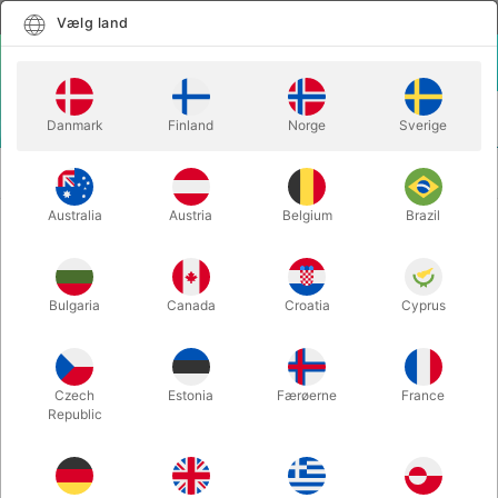
Dansk
Vælg land
Vælg land
LOGIN
KURV
Danmark
Finland
Norge
Sverige
MENU
SCENE
PROFESSIONAL MANIPULATION BALLS 42
TRYLLERI
mm.
Australia
Austria
Belgium
Brazil
PROFESSIONAL MANIPULATION
BALLS 42 mm.
Bulgaria
Canada
Croatia
Cyprus
Varenummer:
4482WHITE
Czech
Estonia
Færøerne
France
Republic