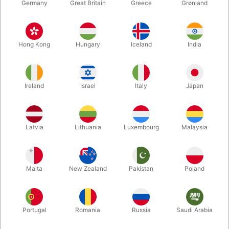
Germany
Great Britain
Greece
Grønland
Hong Kong
Hungary
Iceland
India
Ireland
Israel
Italy
Japan
Latvia
Lithuania
Luxembourg
Malaysia
Forstør
Malta
New Zealand
Pakistan
Poland
DKK 750,00
/ stk
inkl. moms
Portugal
Romania
Russia
Saudi Arabia
farve:
HVID