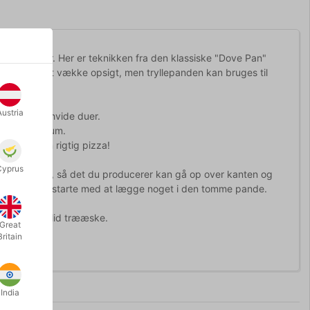
om folk kender. Her er teknikken fra den klassiske "Dove Pan"
kken uden at vække opsigt, men tryllepanden kan bruges til
Austria
yllet et par hvide duer.
 byde publikum.
 fremtryl en rigtig pizza!
Cyprus
get buler op, så det du producerer kan gå op over kanten og
n, så du kan starte med at lægge noget i den tomme pande.
leveres i solid trææske.
Great
Britain
India