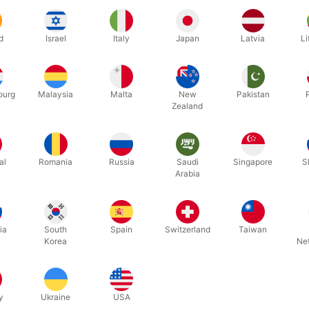
d
Israel
Italy
Japan
Latvia
Li
ourg
Malaysia
Malta
New
Pakistan
Zealand
al
Romania
Russia
Saudi
Singapore
S
Arabia
UDSOLGT LIGE NU
3399
5214
E PAN
INDIAN VASE
MAGIC W
ia
South
Spain
Switzerland
Taiwan
Korea
Ne
DKK 225,00
DKK 2
k
/ stk
b nu
Udsolgt lige nu
y
Ukraine
USA
På lage