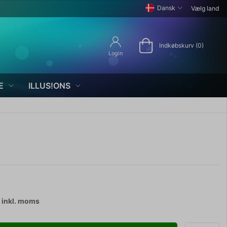
Dansk
Vælg land
Indkøbskurv (0)
Login
E
ILLUS!ONS
inkl. moms