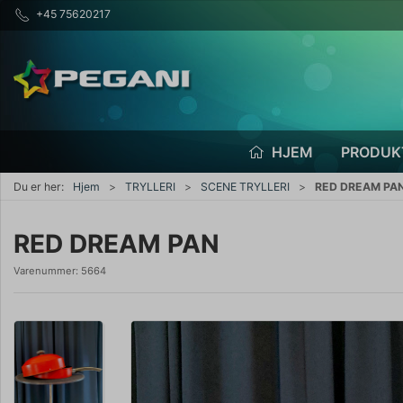
+45 75620217
HJEM
PRODUK
Du er her:
Hjem
TRYLLERI
SCENE TRYLLERI
RED DREAM PA
RED DREAM PAN
Varenummer:
5664