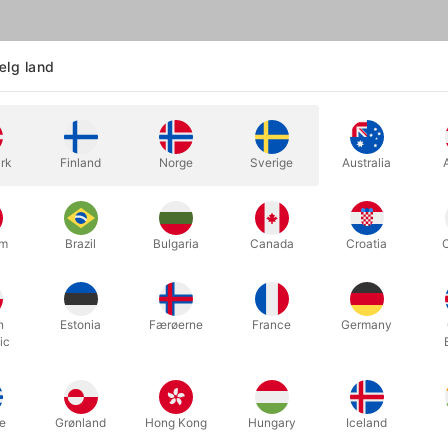
lg land
ig godt lide, når tryllerekvisitter bliver bygget, så de ligner noget s
get ind i en rød stegepande med låg. Den kunne sagtens stå i et kø
lle nærmest hvad-som-helst.
rk
Finland
Norge
Sverige
Australia
r æg i kasserollen, sæt låget på, sig et par trylleord og du har fremtr
skellige ingredienser i kasserollen, og fremtryl småkager som du kan
zza" på et stykke papir, læg det i den tomme pande, sæt ild til det og
um
Brazil
Bulgaria
Canada
Croatia
n har sort skaft og indsatsen har en indre diameter på 22,5 cm. Lå
likum med det samme. Der er lidt plads i bunden under produktione
ionel og meget brugbar rekvisit. Produceret i metal af Tora Magic og 
h
Estonia
Færøerne
France
Germany
ic
e
Grønland
Hong Kong
Hungary
Iceland
Relaterede produkter