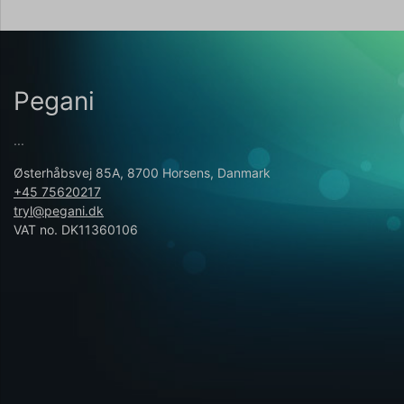
Pegani
...
Østerhåbsvej 85A, 8700 Horsens, Danmark
+45 75620217
tryl@pegani.dk
VAT no. DK11360106