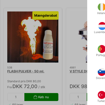
Irelan
Mængderabat
Luxemb
Portug
53B
4861
FLASH PULVER - 50 ml.
V STYLE DOUBLE DOV
Sloven
Standard pris DKK 80,00
DKK 72,00
DKK 985,00
/ stk
/ st
Fra
Køb nu
Kø
Turke
På lager
På lager