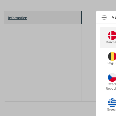
Væ
Information
Vi kan rigt
blevet byg
at fremtry
Danma
- Låg et pa
- Hold for
- Skriv "pi
Belgi
Stegepande
ses af pub
En profess
Czec
Republ
Greec