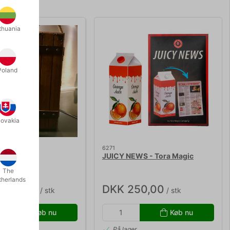
thuania
Poland
lovakia
6271
INE BOX
JUICY NEWS - Tora Magic
The
therlands
.500,00
DKK 250,00
/ stk
/ stk
Køb nu
Køb nu
r
På lager