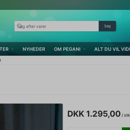
Søg
TER
NYHEDER
OM PEGANI
ALT DU VIL VID
N
DKK 1.295,00
/ stk