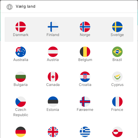
Dansk
Vælg land
Vælg land
LOGIN
KURV
Danmark
Finland
Norge
Sverige
MENU
SCENE TRYLLERI
RING ILLUSION - Arsene Lupin
Australia
Austria
Belgium
Brazil
RING ILLUSION - Arsene Lupin
Varenummer:
3727
Bulgaria
Canada
Croatia
Cyprus
Czech
Estonia
Færøerne
France
Republic