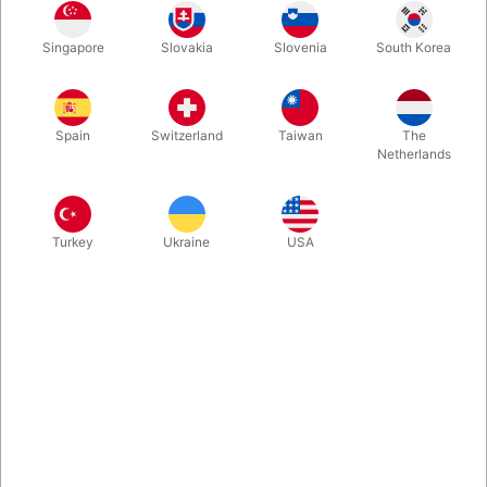
Her har du en både praktisk og effektfuld illusion, som du kan
Singapore
Slovakia
Slovenia
South Korea
udføre med din partner. Sammenpakket kan det ligge i
bagagerummet på en bil, men opslået på scenen tager den sig
flot ud, og kan sætte prikken over i’et i enhver forestilling.
Spain
Switzerland
Taiwan
The
Netherlands
Mere information
Turkey
Ukraine
USA
Information