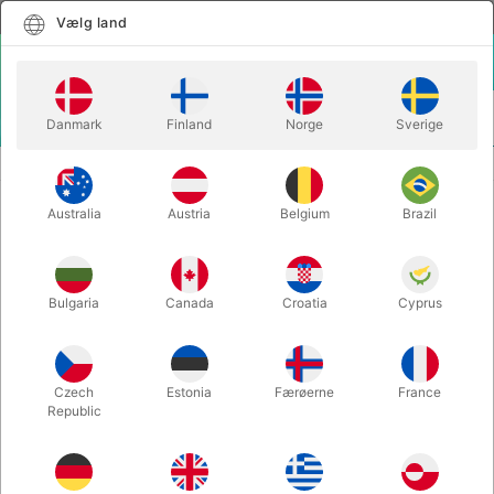
Dansk
Vælg land
Vælg land
LOGIN
KURV
Danmark
Finland
Norge
Sverige
MENU
SCENE TRYLLERI
SILKOLA - det store chips & cola trick
Australia
Austria
Belgium
Brazil
SILKOLA - det store chips & cola
trick
Varenummer:
2558
Bulgaria
Canada
Croatia
Cyprus
UDSOLGT LIGE NU
Czech
Estonia
Færøerne
France
Republic