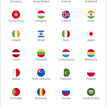
Germany
Great Britain
Greece
Grønland
Hong Kong
Hungary
Iceland
India
Ireland
Israel
Italy
Japan
Latvia
Lithuania
Luxembourg
Malaysia
Forstør
DKK 295,00
/ stk
inkl. moms
Malta
New Zealand
Pakistan
Poland
Udsolgt lige nu
Portugal
Romania
Russia
Saudi Arabia