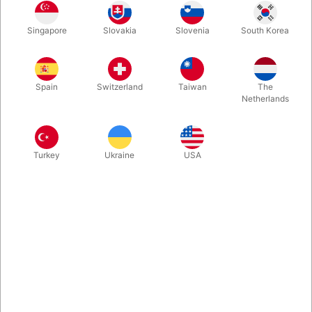
Forvandl et billede til en rigtig bamse! En hurtig og visuel wow-
Singapore
Slovakia
Slovenia
South Korea
effekt, som børnene vil elske. Kommer komplet med sød
bamse, der evt. kan anvendes videre i forestillingen.
Spain
Switzerland
Taiwan
The
Mere information
Netherlands
Turkey
Ukraine
USA
Information
En hurtig, visuel og magisk wow-effekt til børneshows!