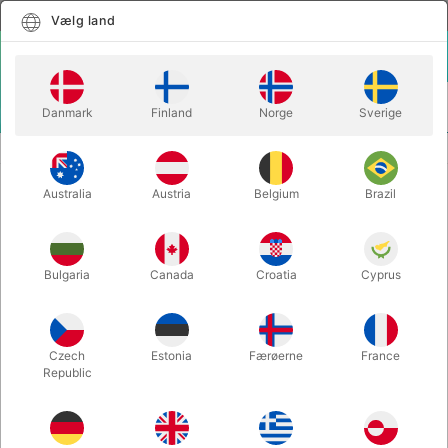
Dansk
Vælg land
Vælg land
LOGIN
KURV
Danmark
Finland
Norge
Sverige
MENU
SCENE TRYLLERI
TEDDY PICTURE FRAME
Australia
Austria
Belgium
Brazil
TEDDY PICTURE FRAME
Varenummer:
6765
Bulgaria
Canada
Croatia
Cyprus
Czech
Estonia
Færøerne
France
Republic