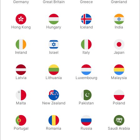
Germany
Great Britain
Greece
Grønland
Hong Kong
Hungary
Iceland
India
Ireland
Israel
Italy
Japan
Forstør
Latvia
Lithuania
Luxembourg
Malaysia
DKK 650,00
/ stk
inkl. moms
Malta
New Zealand
Pakistan
Poland
Køb nu
Gem
Portugal
Romania
Russia
Saudi Arabia
På lager