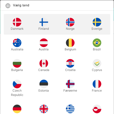
Dansk
Vælg land
Vælg land
LOGIN
KURV
Danmark
Finland
Norge
Sverige
MENU
SCENE TRYLLERI
THE AWAKENING - Dan Harlan
Australia
Austria
Belgium
Brazil
THE AWAKENING - Dan Harlan
Varenummer:
5810
Bulgaria
Canada
Croatia
Cyprus
Czech
Estonia
Færøerne
France
Republic