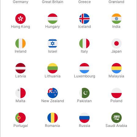
Germany
Great Britain
Greece
Grønland
Hong Kong
Hungary
Iceland
India
Ireland
Israel
Italy
Japan
Forstør
Latvia
Lithuania
Luxembourg
Malaysia
DKK 350,00
/ stk
inkl. moms
Malta
New Zealand
Pakistan
Poland
Køb nu
Gem
Portugal
Romania
Russia
Saudi Arabia
På lager