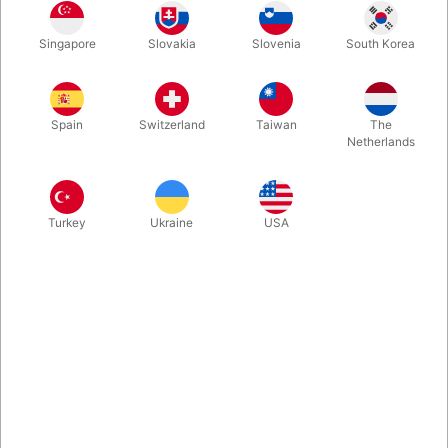
Dan Harlan har taget en ikonisk rebrutine under kærlig
Singapore
Slovakia
Slovenia
South Korea
behandling. Hvis du tror du kender "Professorens Mareridt" ind
og ud, så skylder du dig selv også lige at se denne version -
med tilhørende fin præsentation. Kommer klar til brug.
Spain
Switzerland
Taiwan
The
Netherlands
Mere information
Turkey
Ukraine
USA
Information