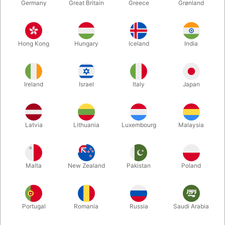
Germany
Great Britain
Greece
Grønland
Hong Kong
Hungary
Iceland
India
Ireland
Israel
Italy
Japan
Forstør
Latvia
Lithuania
Luxembourg
Malaysia
DKK 45,00
/ stk
inkl. moms
Malta
New Zealand
Pakistan
Poland
Køb nu
Gem
Portugal
Romania
Russia
Saudi Arabia
På lager