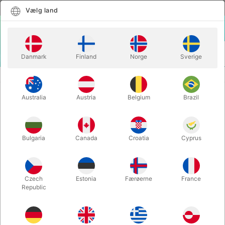
Dansk
Vælg land
Vælg land
LOGIN
KURV
Danmark
Finland
Norge
Sverige
MENU
SCENE TRYLLERI
TRYLLESTAV MED 5 TRICKS
Australia
Austria
Belgium
Brazil
TRYLLESTAV MED 5 TRICKS
Varenummer:
54
Bulgaria
Canada
Croatia
Cyprus
Czech
Estonia
Færøerne
France
Republic