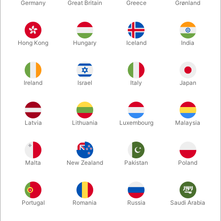
Germany
Great Britain
Greece
Grønland
Hong Kong
Hungary
Iceland
India
Ireland
Israel
Italy
Japan
Forstør
Latvia
Lithuania
Luxembourg
Malaysia
DKK 495,00
/ stk
inkl. moms
Malta
New Zealand
Pakistan
Poland
Køb nu
Gem
Portugal
Romania
Russia
Saudi Arabia
På lager