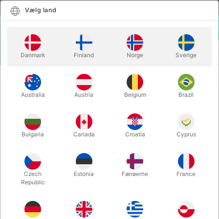
Dansk
Vælg land
Vælg land
LOGIN
KURV
Danmark
Finland
Norge
Sverige
MENU
SCENE TRYLLERI
VANISHING CARLSBERG BOTTLE
Australia
Austria
Belgium
Brazil
VANISHING CARLSBERG BOTTLE
Varenummer:
1359
Bulgaria
Canada
Croatia
Cyprus
Czech
Estonia
Færøerne
France
Republic