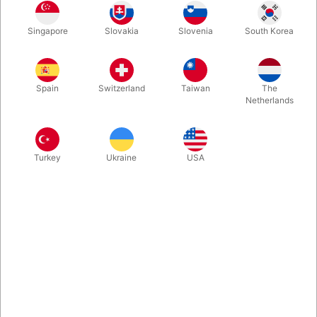
Du har helt sikkert set hans flotte akt med møntmanipulation og
Singapore
Slovakia
Slovenia
South Korea
den svævende violin, men vidste du, at han også er producent
af en serie eksklusive trylleremedier? Vi har netop modtaget en
sending fr...
Spain
Switzerland
Taiwan
The
Netherlands
Mere information
Turkey
Ukraine
USA
Information