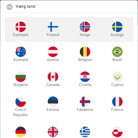
Dansk
Vælg land
Vælg land
LOGIN
KURV
Danmark
Finland
Norge
Sverige
MENU
SCENE TRYLLERI
VENOM CUBE COMPACT - Henry Harrius
Australia
Austria
Belgium
Brazil
VENOM CUBE COMPACT - Henry
Harrius
Varenummer:
5075COMPACT
Bulgaria
Canada
Croatia
Cyprus
UDSOLGT LIGE NU
Czech
Estonia
Færøerne
France
Republic