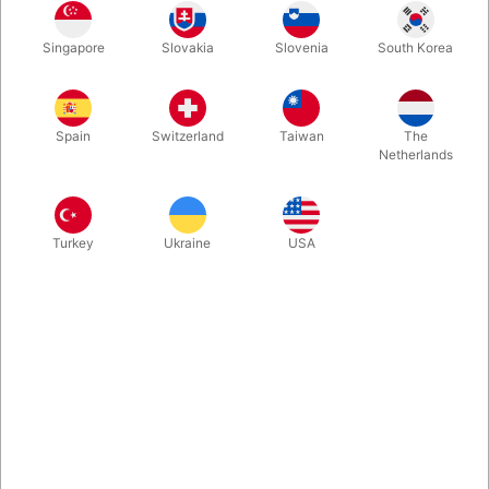
Henry Harrius' "The Venom Cube" hører til blandt vores mest
populære produkter. Det er en enestående ren "cube
Singapore
Slovakia
Slovenia
South Korea
matching" effekt, og mange af landets optrædende
tryllekunstnere har den på repertoiret. Nu kan vi tilbyde denne
nye praktiske variant, med terninger der er en smule mindre og
lettere at have med overalt.
Spain
Switzerland
Taiwan
The
Netherlands
Mere information
Turkey
Ukraine
USA
Information