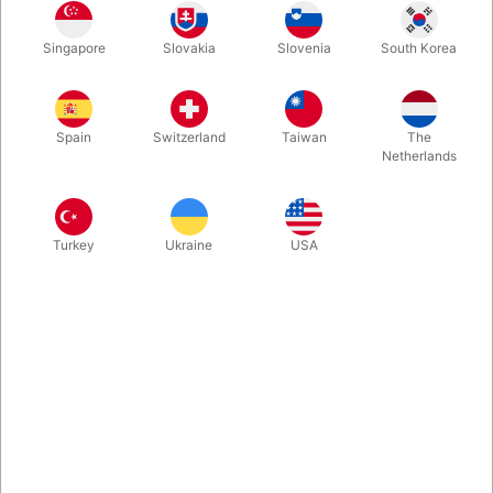
En virkelig flot gennemtrængningseffekt, hvor dine tilskuere ser
Singapore
Slovakia
Slovenia
South Korea
en rød terning glide lige igennem to solide blade. Opfundet
omkring 1900-tallet af Okito. Her i en fornem udgave til en
rimelig pris. Leveres i solid trææske. Klar til at imponere dit
publikum.
Spain
Switzerland
Taiwan
The
Netherlands
Mere information
Turkey
Ukraine
USA
Information