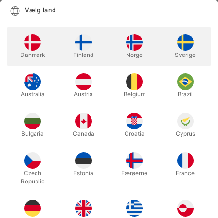
Dansk
Vælg land
Vælg land
LOGIN
KURV
Danmark
Finland
Norge
Sverige
MENU
SCENE TRYLLERI
VISIBLE BLOCK PENETRATION
Australia
Austria
Belgium
Brazil
VISIBLE BLOCK PENETRATION
Varenummer:
6442
Bulgaria
Canada
Croatia
Cyprus
Czech
Estonia
Færøerne
France
Republic