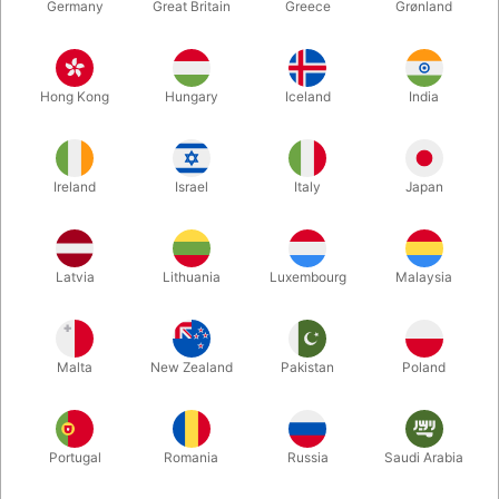
Germany
Great Britain
Greece
Grønland
Hong Kong
Hungary
Iceland
India
Ireland
Israel
Italy
Japan
Forstør
Latvia
Lithuania
Luxembourg
Malaysia
DKK 850,00
/ stk
inkl. moms
Malta
New Zealand
Pakistan
Poland
Køb nu
Gem
Portugal
Romania
Russia
Saudi Arabia
På lager