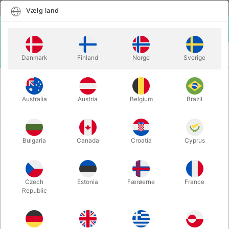
Dansk
Vælg land
Vælg land
LOGIN
KURV
Danmark
Finland
Norge
Sverige
MENU
SECOND-HAND MAGIC
SECOND-HAND TRYLLEUDSTYR
Australia
Austria
Belgium
Brazil
Nyeste først
101 produkter
Bulgaria
Canada
Croatia
Cyprus
Czech
Estonia
Færøerne
France
Republic