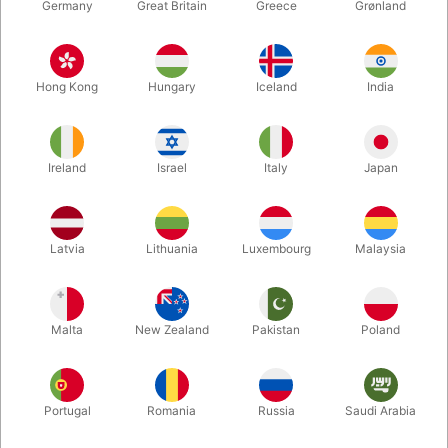
Germany
Great Britain
Greece
Grønland
SECOND-HAND
SECOND-HAND
PU561
4884
T'ANG DYNASTY TEA
PERFUME - Ted
CHEST
Outerbridge
Hong Kong
Hungary
Iceland
India
DKK 1.200,00
DKK 975,00
/ stk
/ stk
Ireland
Israel
Italy
Japan
Køb nu
Køb nu
På lager
På lager
Latvia
Lithuania
Luxembourg
Malaysia
Malta
New Zealand
Pakistan
Poland
Portugal
Romania
Russia
Saudi Arabia
SECOND-HAND
SOLGT!