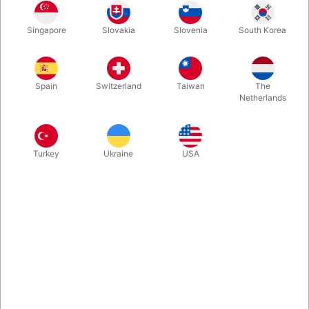
Stor, flot, sort paraply med indbyggede røde lys-dioder der kan
Singapore
Slovakia
Slovenia
South Korea
tændes og slukkes ved håndtaget. Fang lysende ildkugler i
luften, kast dem ned i paraplyen og slå den ud med lys i. Til
cirkus, teater og trylleri. Kun dette ene eksemplar. Kommer med
9 volt batteri.
Spain
Switzerland
Taiwan
The
Netherlands
Turkey
Ukraine
USA
Relaterede produkter