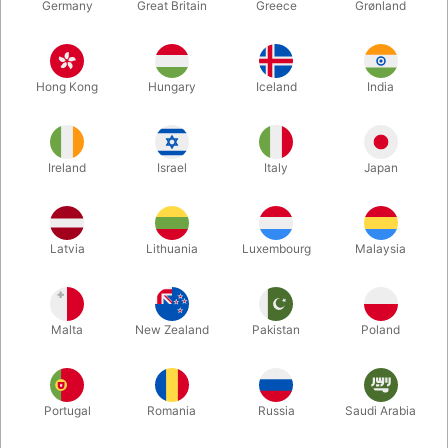
Germany
Great Britain
Greece
Grønland
Hong Kong
Hungary
Iceland
India
Ireland
Israel
Italy
Japan
Forstør
Latvia
Lithuania
Luxembourg
Malaysia
DKK 950,00
/ stk
inkl. moms
Malta
New Zealand
Pakistan
Poland
Køb nu
Gem
Portugal
Romania
Russia
Saudi Arabia
På lager