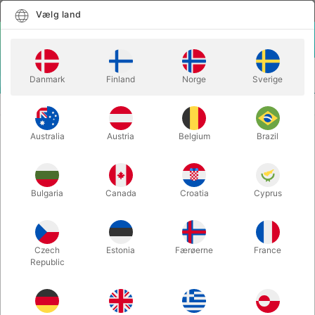
Dansk
Vælg land
Vælg land
LOGIN
KURV
Danmark
Finland
Norge
Sverige
MENU
SECOND-HAND TRYLLEUDSTYR
D'LIGHT UMBRELLA
Australia
Austria
Belgium
Brazil
D'LIGHT UMBRELLA
Varenummer:
PU441
Bulgaria
Canada
Croatia
Cyprus
SECOND-HAND
Czech
Estonia
Færøerne
France
Republic