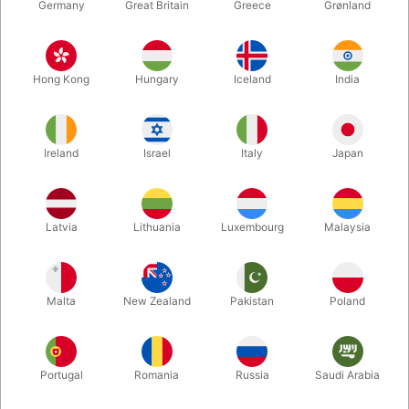
Germany
Great Britain
Greece
Grønland
Hong Kong
Hungary
Iceland
India
Ireland
Israel
Italy
Japan
Forstør
Latvia
Lithuania
Luxembourg
Malaysia
DKK 295,00
/ stk
inkl. moms
Malta
New Zealand
Pakistan
Poland
Udsolgt lige nu
Portugal
Romania
Russia
Saudi Arabia
Denne bog har i mange år været helt umulig at få fat på, men
nu har Martin Breese genudgivet den og samtidig dygtigt