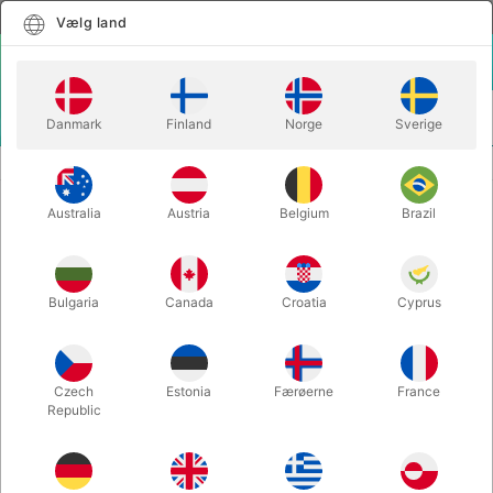
Dansk
Vælg land
Vælg land
LOGIN
KURV
Danmark
Finland
Norge
Sverige
MENU
TRYLLEBØGER
AL KORAN'S LEGACY - Hugh Miller
Australia
Austria
Belgium
Brazil
AL KORAN'S LEGACY - Hugh Miller
Varenummer:
2745
Bulgaria
Canada
Croatia
Cyprus
UDSOLGT LIGE NU
Czech
Estonia
Færøerne
France
Republic