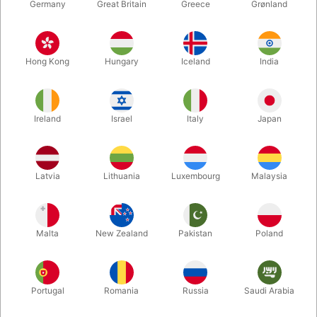
Germany
Great Britain
Greece
Grønland
Hong Kong
Hungary
Iceland
India
Ireland
Israel
Italy
Japan
Latvia
Lithuania
Luxembourg
Malaysia
Forstør
DKK 495,00
/ stk
inkl. moms
Malta
New Zealand
Pakistan
Poland
Udsolgt lige nu
Portugal
Romania
Russia
Saudi Arabia