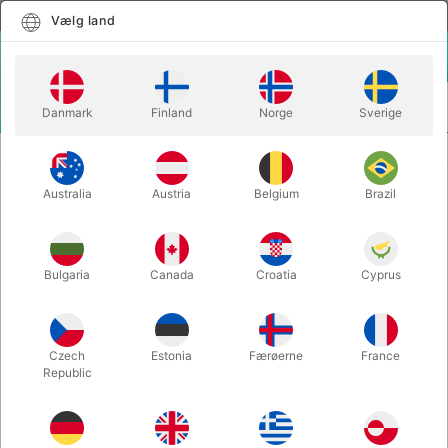
Dansk
Vælg land
Vælg land
LOGIN
KURV
Danmark
Finland
Norge
Sverige
MENU
TRYLLEBØGER
ANNOTATED ERDNASE - Darwin Ortiz
Australia
Austria
Belgium
Brazil
ANNOTATED ERDNASE - Darwin
Ortiz
Varenummer:
630
Bulgaria
Canada
Croatia
Cyprus
UDSOLGT LIGE NU
Czech
Estonia
Færøerne
France
Republic