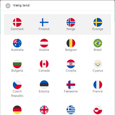
Dansk
Vælg land
Vælg land
LOGIN
KURV
Danmark
Finland
Norge
Sverige
MENU
TRYLLEBØGER
DAI VERNON: A BIOGRAPHY - David Ben
Australia
Austria
Belgium
Brazil
DAI VERNON: A BIOGRAPHY -
David Ben
Varenummer:
2189
Bulgaria
Canada
Croatia
Cyprus
Czech
Estonia
Færøerne
France
Republic