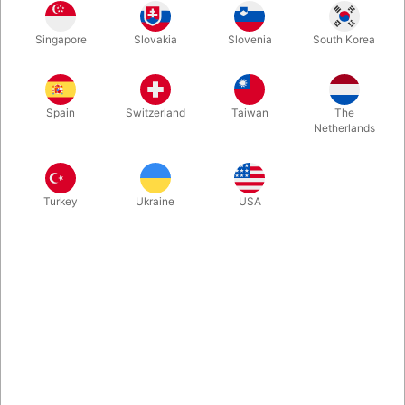
Singapore
Slovakia
Slovenia
South Korea
Alle har været begejstrede for David Benns Dai Vernon biografi.
Klik blot og læs hvad anmelderne skriver... En flot bog på 370
sider med over 40 fotos om "The Professor".
Spain
Switzerland
Taiwan
The
Netherlands
Mere information
Turkey
Ukraine
USA
Information