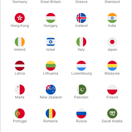
Germany
Great Britain
Greece
Grønland
Hong Kong
Hungary
Iceland
India
Ireland
Israel
Italy
Japan
Latvia
Lithuania
Luxembourg
Malaysia
Forstør
DKK 395,00
/ stk
inkl. moms
Malta
New Zealand
Pakistan
Poland
Køb nu
Gem
Portugal
Romania
Russia
Saudi Arabia
På lager