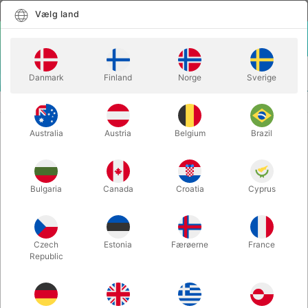
Dansk
Vælg land
Vælg land
LOGIN
KURV
Danmark
Finland
Norge
Sverige
MENU
TRYLLEBØGER
ON SECOND THOUGHT... Paul Draper
Australia
Austria
Belgium
Brazil
ON SECOND THOUGHT... Paul
Draper
Varenummer:
6762
Bulgaria
Canada
Croatia
Cyprus
Czech
Estonia
Færøerne
France
Republic