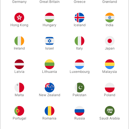
Germany
Great Britain
Greece
Grønland
Hong Kong
Hungary
Iceland
India
Ireland
Israel
Italy
Japan
Latvia
Lithuania
Luxembourg
Malaysia
Forstør
DKK 775,00
/ stk
inkl. moms
Malta
New Zealand
Pakistan
Poland
Køb nu
Gem
Portugal
Romania
Russia
Saudi Arabia
På lager