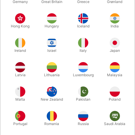
Germany
Great Britain
Greece
Grønland
Hong Kong
Hungary
Iceland
India
Ireland
Israel
Italy
Japan
Latvia
Lithuania
Luxembourg
Malaysia
Forstør
Malta
New Zealand
Pakistan
Poland
DKK 795,00
/ stk
inkl. moms
Køb nu
Gem
Portugal
Romania
Russia
Saudi Arabia