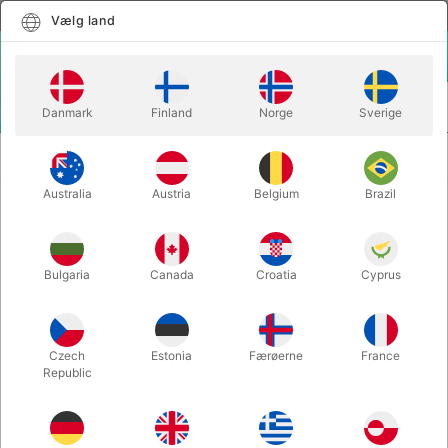
Dansk
Vælg land
Vælg land
LOGIN
KURV
Danmark
Finland
Norge
Sverige
MENU
PRACTICAL PARANORMAL PERFORMANCE -
TRYLLEBØGER
Anthony Heads
Australia
Austria
Belgium
Brazil
PRACTICAL PARANORMAL
PERFORMANCE - Anthony Heads
Bulgaria
Canada
Croatia
Cyprus
Varenummer:
6698
Czech
Estonia
Færøerne
France
Republic