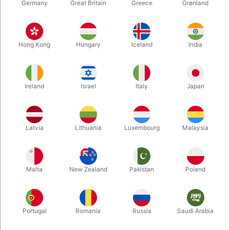
Germany
Great Britain
Greece
Grønland
Hong Kong
Hungary
Iceland
India
Ireland
Israel
Italy
Japan
Latvia
Lithuania
Luxembourg
Malaysia
Forstør
Malta
New Zealand
Pakistan
Poland
DKK 550,00
/ stk
inkl. moms
Køb nu
Gem
Portugal
Romania
Russia
Saudi Arabia