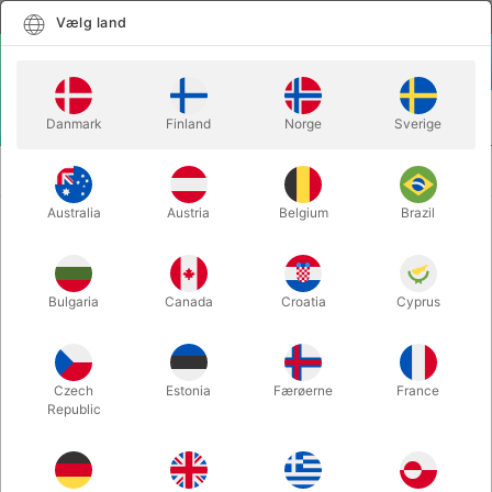
Dansk
Vælg land
Vælg land
LOGIN
KURV
Danmark
Finland
Norge
Sverige
MENU
REALITY IS MAGIC - Anson Chen & Alex
TRYLLEBØGER
Hansford
Australia
Austria
Belgium
Brazil
REALITY IS MAGIC - Anson Chen &
Alex Hansford
Bulgaria
Canada
Croatia
Cyprus
Varenummer:
6508
Czech
Estonia
Færøerne
France
Republic